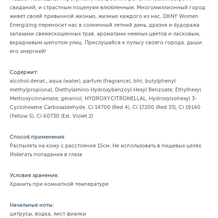
свиданий, и страстным поцелуям влюбленным. Многомиллионный город
живет своей привычной жизнью, жизнью каждого из нас. DKNY Women
Energizing переносит нас в солнечный летний день, дразня и будоража
запахами свежескошенных трав, ароматами нежных цветов и ласковым,
вкрадчивым шепотом улиц. Прислушайся к пульсу своего города, дыши
его энергией!
Содержит:
alcohol denat., aqua (water), parfum (fragrance), bht, butylphenyl
methylpropional, Diethylamino Hydroxybenzoyl Hexyl Benzoate, Ethylhexyl
Methoxycinnamate, geraniol, HYDROXYCITRONELLAL, Hydroxyisohexyl 3-
Cyclohexene Carboxaldehyde, Ci 14700 (Red 4), Ci 17200 (Red 33), Ci 19140
(Yellow 5), Ci 60730 (Ext. Violet 2)
Способ применения:
Распылять на кожу с расстояния 15см. Не использовать в пищевых целях.
Избегать попадания в глаза
Условия хранения:
Хранить при комнатной температуре
Начальные ноты:
цитрусы, водка, лист фиалки