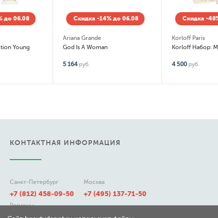
Скидка -14% до 06.08
Скидка -48%
Ariana Grande
Korloff Paris
God Is A Woman
Korloff Набор: Miss (edp) 10мл, Lady (edp) 10мл, Korlove (edp) 10мл
5 164
руб.
4 500
руб.
КОНТАКТНАЯ ИНФОРМАЦИЯ
Санкт-Петербург
Москва
+7 (812) 458-09-50
+7 (495) 137-71-50
Регионы
8 (800) 511-21-50