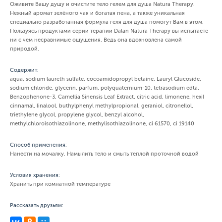
Оживите Вашу душу и очистите тело гелем для душа Natura Therapy.
Нежный аромат зелёного чая и богатая пена, а также уникальная
специально разработанная формула геля для душа помогут Вам в этом.
Пользуясь продуктами серии терапии Dalan Natura Therapy вы испытаете
ни с чем несравнимые ощущения. Ведь она вдохновлена самой
природой.
Содержит:
aqua, sodium laureth sulfate, cocoamidopropyl betaine, Lauryl Glucoside,
sodium chloride, glycerin, parfum, polyquaternium-10, tetrasodium edta,
Benzophenone-3, Camellia Sinensis Leaf Extract, citric acid, limonene, hexil
cinnamal, linalool, buthylphenyl methylpropional, geraniol, citronellol,
triethylene glycol, propylene glycol, benzyl alcohol,
methylchloroisothiazolinone, methylisothiazolinone, ci 61570, ci 19140
Способ применения:
Нанести на мочалку. Намылить тело и смыть теплой проточной водой
Условия хранения:
Хранить при комнатной температуре
Рассказать друзьям: