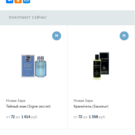
ПОКУПАЮТ СЕЙЧАС
М
М
Новая Заря
Новая Заря
Тайный знак (Signe secret)
Хранитель (Sauveur)
от
72
до
1 614
руб.
от
72
до
1 368
руб.