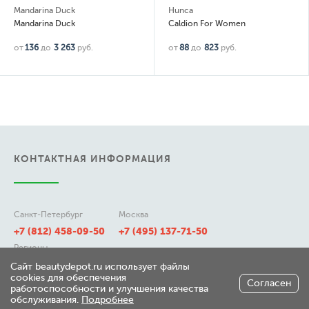
Mandarina Duck
Hunca
Mandarina Duck
Caldion For Women
от
136
до
3 263
руб.
от
88
до
823
руб.
КОНТАКТНАЯ ИНФОРМАЦИЯ
Санкт-Петербург
Москва
+7 (812) 458-09-50
+7 (495) 137-71-50
Регионы
8 (800) 511-21-50
Сайт beautydepot.ru использует файлы
cookies для обеспечения
Согласен
работоспособности и улучшения качества
обслуживания.
Подробнее
197348, г. Санкт-Петербург,