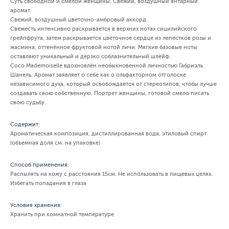
Суть свободной и смелой женщины. Свежий, воздушный янтарный
аромат.
Свежий, воздушный цветочно-амбровый аккорд.
Свежесть интенсивно раскрывается в верхних нотах сицилийского
грейпфрута, затем раскрывается цветочное сердце из лепестков розы и
жасмина, оттенённое фруктовой нотой личи. Мягкие базовые ноты
оставляют уникальный и дерзко соблазнительный шлейф.
Coco Mademoiselle вдохновлён необыкновенной личностью Габриэль
Шанель. Аромат заявляет о себе как о ольфакторном отголоске
независимого духа, который освобождается от стереотипов, чтобы лучше
создавать свою собственную. Портрет женщины, готовой смело писать
свою судьбу.
Содержит:
Ароматическая композиция, дистиллированная вода, этиловый спирт
(объемная доля см. на упаковке)
Способ применения:
Распылять на кожу с расстояния 15см. Не использовать в пищевых целях.
Избегать попадания в глаза
Условия хранения:
Хранить при комнатной температуре