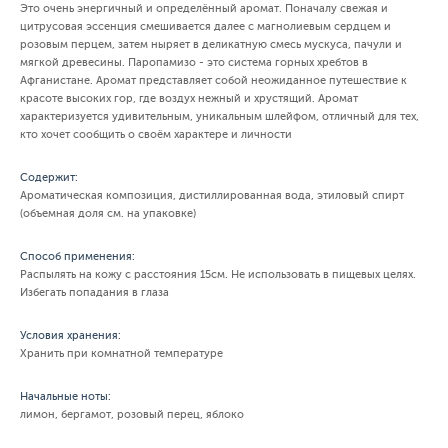
Это очень энергичный и определённый аромат. Поначалу свежая и
цитрусовая эссенция смешивается далее с магнолиевым сердцем и
розовым перцем, затем ныряет в деликатную смесь мускуса, пачули и
мягкой древесины. Паропамизо - это система горных хребтов в
Афганистане. Аромат представляет собой неожиданное путешествие к
красоте высоких гор, где воздух нежный и хрустящий. Аромат
характеризуется удивительным, уникальным шлейфом, отличный для тех,
кто хочет сообщить о своём характере и личности
Содержит:
Ароматическая композиция, дистиллированная вода, этиловый спирт
(объемная доля см. на упаковке)
Способ применения:
Распылять на кожу с расстояния 15см. Не использовать в пищевых целях.
Избегать попадания в глаза
Условия хранения:
Хранить при комнатной температуре
Начальные ноты:
лимон, бергамот, розовый перец, яблоко