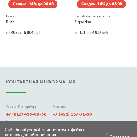
Скидка -14% до 06.08
Скидка -14% до 06.08
Gucci
Salvatore Ferragamo
Rush
Signorina
от
407
до
6 804
руб.
от
151
до
4 917
руб.
КОНТАКТНАЯ ИНФОРМАЦИЯ
Санкт-Петербург
Москва
+7 (812) 458-09-50
+7 (495) 137-71-50
Регионы
8 (800) 511-21-50
Сайт beautydepot.ru использует файлы
cookies для обеспечения