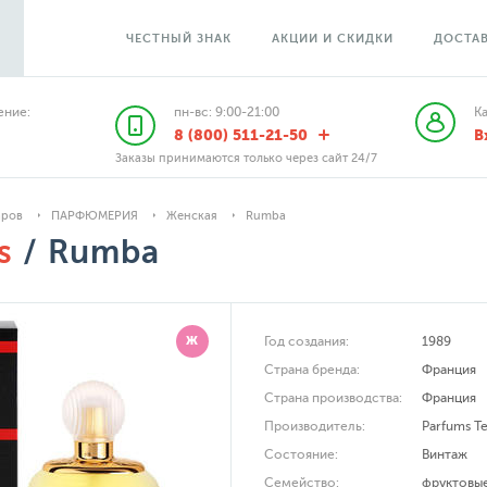
ЧЕСТНЫЙ ЗНАК
АКЦИИ И СКИДКИ
ДОСТАВ
ние:
пн-вс: 9:00-21:00
К
8 (800) 511-21-50
В
Заказы принимаются только через сайт 24/7
аров
ПАРФЮМЕРИЯ
Женская
Rumba
s
/ Rumba
Ж
Год создания:
1989
Страна бренда:
Франция
Страна производства:
Франция
Производитель:
Parfums Te
Состояние:
Винтаж
Семейство:
фруктовы