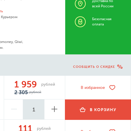
Доставка по
всей России
ть
- Курьером
Безопасная
оплата
bmoney, Qiwi,
м.
СООБЩИТЬ О СКИДКЕ
1 959
рублей
В избранное
2 305
рублей
В КОРЗИНУ
111
рублей