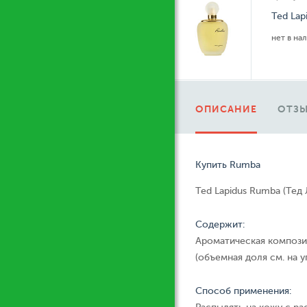
Ted Lap
нет в на
ОПИСАНИЕ
ОТЗЫ
Купить Rumba
Ted Lapidus Rumba (Тед 
Содержит:
Ароматическая компози
(объемная доля см. на у
Способ применения: