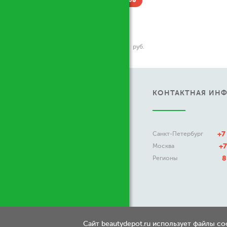
Скидка -15% до 08.08
Replay
Signature Secret For Women
121
1 988
от
до
руб.
КОНТАКТНАЯ ИН
+7
Санкт-Петербург
+7
Москва
8
Регионы
Сайт beautydepot.ru использует файлы c