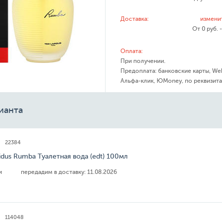
Доставка:
измени
От 0 руб. 
Оплата:
При получении.
Предоплата: банковские карты, We
Альфа-клик, ЮMoney, по реквизита
ианта
22384
idus Rumba Туалетная вода (edt) 100мл
ии
передадим в доставку:
11.08.2026
114048