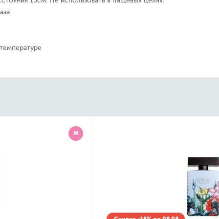
сстояния 15см. Не использовать в пищевых целях.
аза
 температуре
Ж