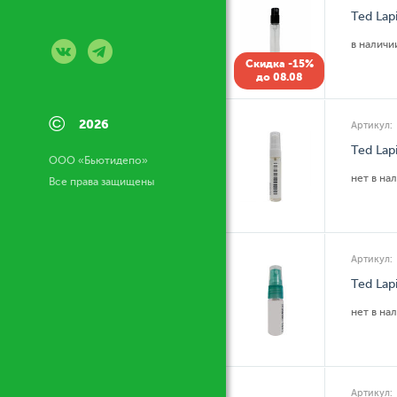
Ted Lap
в налич
Скидка -15%
до 08.08
©
2026
Артикул:
Ted Lap
ООО «Бьютидепо»
нет в на
Все права защищены
Артикул:
Ted Lap
нет в на
Артикул: