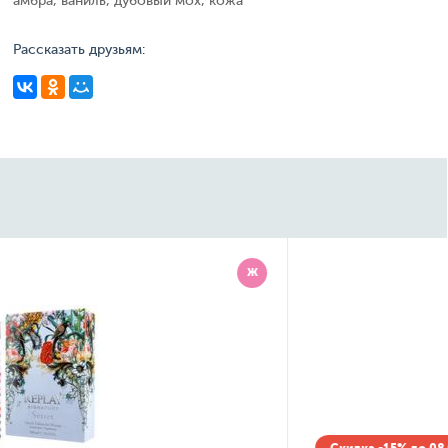
амбра, ваниль, дубовый мох, кожа
Рассказать друзьям:
М