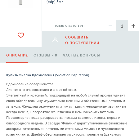
(edp) 3мл
товар отсутствует
СООБЩИТЬ
О ПОСТУПЛЕНИИ
ОПИСАНИЕ
ОТЗЫВЫ - 8
ЧАСТЫЕ ВОПРОСЫ
Купить Фиалка Вдохновения (Violet of Inspiration)
Вдохновение совершенства!
Для тех кто очарователен и знает об этом.
Элегантный и красивый, подходящий на любой случай аромат удивит
свою обладательницу изумительно нежным и обаятельным цветочным
запахом. Женщина окруженная этим мягким и мелодичным звучанием
всегда нежна, невероятно женственна и немножко мечтательна.
Парфюмерная вода раскрывается нотами свежего лимона, перца и
благородного ладана. В сердце "Фиалки" царят утонченные фиалковые
аккорды, оттененные цветочными оттенками мимозы и чувственного
иланг-иланга. Шлейф обволакивает мускусом, пряным лабданумом,