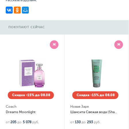
Рассказать друзьям:
ПОКУПАЮТ СЕЙЧАС
Ж
Ж
Скидка -15% до 08.08
Скидка -15% до 08.08
Coach
Новая Заря
Dreams Moonlight
Шансита Свежая вода (Shansita Acqua Verde) Гель для душа (shower gel)
от
205
до
5 078
руб.
от
130
до
293
руб.