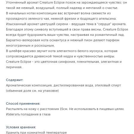
Утонченный аромат Creature Eclipse похож на зарождающееся чувство: он
такой же нежный, воздушный, полный надежд и мечтаний о счастье.
В начальных нотах композиции вас встречает волна свежести из
прохладного зеленого чая, нежной фрезии и бодрящего апельсина.
Изысканный аромат цветущей сирени - ведущая тема в “сердце” аромата.
Благодаря этому символу вступившей в свои права весны, Creature Eclipse
всегда будет будоражить ваши чувства, настраивая на романтичный лад.
Бархатно-велюровая нота османтуса и нежный пион делают парфюм
многогранным и роскошным.
В шлейфе красиво звучит нота элегантного белого мускуса, которая
сопровождается древесной темой кедра и чувственностью амбры.
Creature Eclipse - это цветочная симфония, пленительная, элегантная и
лиричная.
Содержит:
Ароматическая композиция, дистиллированная вода, этиловый спирт
(объемная доля см. на упаковке)
Способ применения:
Распылять на кожу с расстояния 15см. Не использовать в пищевых целях.
Избегать попадания в глаза
Условия хранения:
Хранить при комнатной температуре