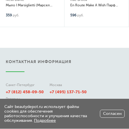
Мыло I Marsiglietti (Марсельское традиционное)
En Route Make A Wish Парфюмированный спрей для тела (body fragrance)
359
руб.
596
руб.
КОНТАКТНАЯ ИНФОРМАЦИЯ
Санкт-Петербург
Москва
+7 (812) 458-09-50
+7 (495) 137-71-50
Регионы
8 (800) 511-21-50
Сайт beautydepot.ru использует файлы
cookies для обеспечения
Согласен
работоспособности и улучшения качества
обслуживания.
Подробнее
197348, г. Санкт-Петербург,