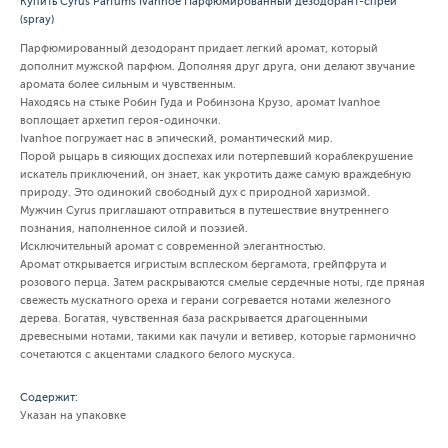
Купить Cyrus Parfums Ivanhoe Парфюмированный дезодорант-спрей
(spray)
Парфюмированный дезодорант придает легкий аромат, который
дополнит мужской парфюм. Дополняя друг друга, они делают звучание
аромата более сильным и чувственным.
Находясь на стыке Робин Гуда и Робинзона Крузо, аромат Ivanhoe
воплощает архетип героя-одиночки.
Ivanhoe погружает нас в эпический, романтический мир.
Порой рыцарь в сияющих доспехах или потерпевший кораблекрушение
искатель приключений, он знает, как укротить даже самую враждебную
природу. Это одинокий свободный дух с природной харизмой.
Мужчин Cyrus приглашают отправиться в путешествие внутреннего
познания, наполненное силой и поэзией.
Исключительный аромат с современной элегантностью.
Аромат открывается игристым всплеском бергамота, грейпфрута и
розового перца. Затем раскрываются смелые сердечные ноты, где пряная
свежесть мускатного ореха и герани согревается нотами железного
дерева. Богатая, чувственная база раскрывается драгоценными
древесными нотами, такими как пачули и ветивер, которые гармонично
сочетаются с акцентами сладкого белого мускуса.
Содержит:
Указан на упаковке