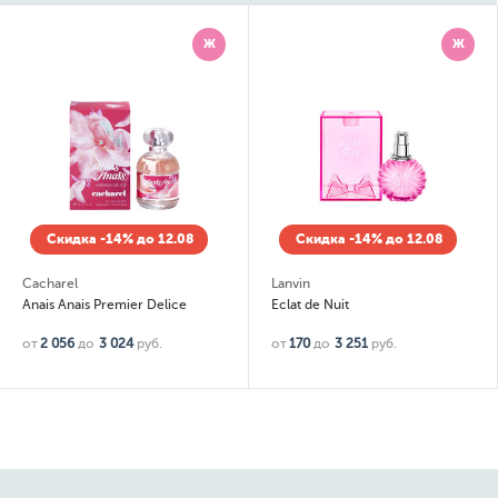
Ж
Ж
Скидка -14% до 12.08
Скидка -14% до 12.08
Cacharel
Lanvin
Anais Anais Premier Delice
Eclat de Nuit
от
2 056
до
3 024
руб.
от
170
до
3 251
руб.