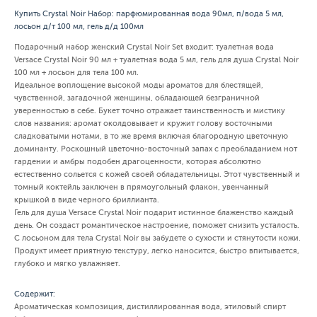
Купить Crystal Noir Набор: парфюмированная вода 90мл, п/вода 5 мл,
лосьон д/т 100 мл, гель д/д 100мл
Подарочный набор женский Crystal Noir Set входит: туалетная вода
Versace Crystal Noir 90 мл + туалетная вода 5 мл, гель для душа Crystal Noir
100 мл + лосьон для тела 100 мл.
Идеальное воплощение высокой моды ароматов для блестящей,
чувственной, загадочной женщины, обладающей безграничной
уверенностью в себе. Букет точно отражает таинственность и мистику
слов названия: аромат околдовывает и кружит голову восточными
сладковатыми нотами, в то же время включая благородную цветочную
доминанту. Роскошный цветочно-восточный запах с преобладанием нот
гардении и амбры подобен драгоценности, которая абсолютно
естественно сольется с кожей своей обладательницы. Этот чувственный и
томный коктейль заключен в прямоугольный флакон, увенчанный
крышкой в виде черного бриллианта.
Гель для душа Versace Crystal Noir подарит истинное блаженство каждый
день. Он создаст романтическое настроение, поможет снизить усталость.
С лосьоном для тела Crystal Noir вы забудете о сухости и стянутости кожи.
Продукт имеет приятную текстуру, легко наносится, быстро впитывается,
глубоко и мягко увлажняет.
Содержит:
Ароматическая композиция, дистиллированная вода, этиловый спирт