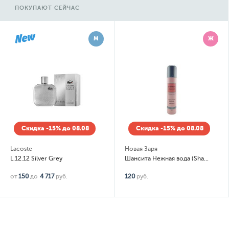
ПОКУПАЮТ СЕЙЧАС
М
Ж
Скидка -15% до 08.08
Скидка -15% до 08.08
Lacoste
Новая Заря
L.12.12 Silver Grey
Шансита Нежная вода (Shansita Acqua Dolce) Дезодорант-спрей (spray)
от
150
до
4 717
руб.
120
руб.