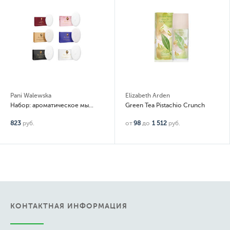
Pani Walewska
Elizabeth Arden
Набор: ароматическое мыло Classic, White, Gold, Noir, Ruby, Sweet Romance 6 шт по 100гр
Green Tea Pistachio Crunch
823
руб.
от
98
до
1 512
руб.
КОНТАКТНАЯ ИНФОРМАЦИЯ