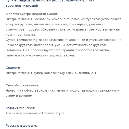
Купить Ландыш серебристый (Muguet) Крем-контур глаз
восстанавливающий
В состав суперсыворотки входят:
Экстракт мальвы - основной компонент крема-контура глаз успокаивает
кожу вокруг глаз, интенсивно смягчает, тонизирует, увлажняет,
стимулирует процесс обновления клеток, устраняет отечность и темные
круги под глазами.
Супер-комплекс Mg-relax разглаживает морщинки и улучшает снабжение
кожи вокруг глаз кислородом, уменьшает отечность вокруг глаз.
Витамины А и Е способствуют регенерации, выработке коллагена,
отвечают за эластичность и упругость кожи.
Содержит:
Экстракт мальвы, супер-комплекс Mg-relax, витамины А, Е
Способ применения:
Нанести на область вокруг глаз легкими, похлопывающими движениями
утром и вечером
Условия хранения:
Хранить при комнатной температуре
Рассказать друзьям: