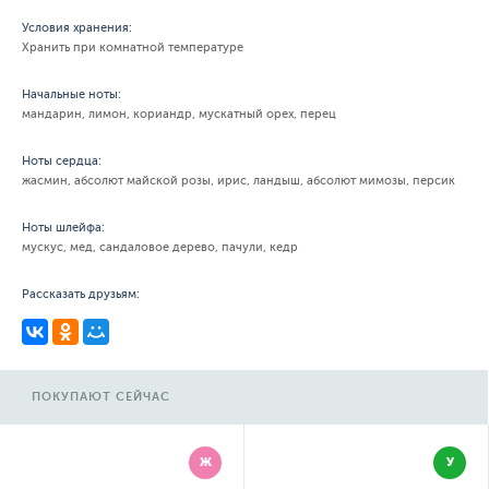
Условия хранения:
Хранить при комнатной температуре
Начальные ноты:
мандарин, лимон, кориандр, мускатный орех, перец
Ноты сердца:
жасмин, абсолют майской розы, ирис, ландыш, абсолют мимозы, персик
Ноты шлейфа:
мускус, мед, сандаловое дерево, пачули, кедр
Рассказать друзьям:
ПОКУПАЮТ СЕЙЧАС
Ж
У