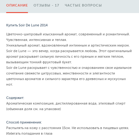
ОПИСАНИЕ
ОТЗЫВЫ - 17
ЧАСТЫЕ ВОПРОСЫ
Купить Soir De Lune 2014
Цветочно-шипровый изысканный аромат, современный и романтичный.
Чувственная, интенсивная и теплая.
Уникальный аромат, вдохновленный интимным и артистическим миром.
Soir de Lune — это вечер, когда раскрывается любовь. Этот оригинальный
аромат раскрывает сильную личность с его пряным и мягким теплом,
вызывающим тонкий фруктовый букет.
Soir de Lune раскрывает с чувственностью и очарованием свое идеальное
сочетание свежести цитрусовых, женственности и элегантности
цветочных ароматов и сильного характера его древесных и мускусных
нот.
Содержит:
Ароматическая композиция, дистиллированная вода, этиловый спирт
(объемная доля см. на упаковке)
Способ применения:
Распылять на кожу с расстояния 15см. Не использовать в пищевых целях.
Избегать попадания в глаза