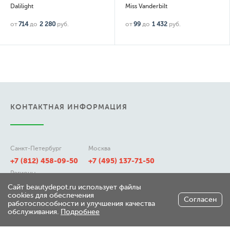
Dalilight
Miss Vanderbilt
от
714
до
2 280
руб.
от
99
до
1 432
руб.
КОНТАКТНАЯ ИНФОРМАЦИЯ
Санкт-Петербург
Москва
+7 (812) 458-09-50
+7 (495) 137-71-50
Регионы
8 (800) 511-21-50
Сайт beautydepot.ru использует файлы
cookies для обеспечения
Согласен
работоспособности и улучшения качества
обслуживания.
Подробнее
197348, г. Санкт-Петербург,
ул. Генерала Хрулева д 7