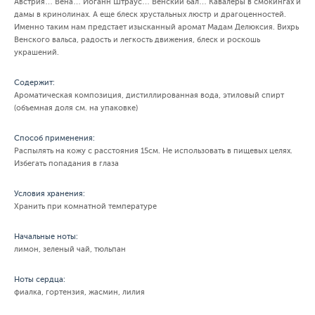
Австрия… Вена… Иоганн Штраус… Венский бал… Кавалеры в смокингах и
дамы в кринолинах. А еще блеск хрустальных люстр и драгоценностей.
Именно таким нам предстает изысканный аромат Мадам Делюксия. Вихрь
Венского вальса, радость и легкость движения, блеск и роскошь
украшений.
Содержит:
Ароматическая композиция, дистиллированная вода, этиловый спирт
(объемная доля см. на упаковке)
Способ применения:
Распылять на кожу с расстояния 15см. Не использовать в пищевых целях.
Избегать попадания в глаза
Условия хранения:
Хранить при комнатной температуре
Начальные ноты:
лимон, зеленый чай, тюльпан
Ноты сердца:
фиалка, гортензия, жасмин, лилия