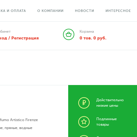
КА И ОПЛАТА
О КОМПАНИИ
НОВОСТИ
ИНТЕРЕСНОЕ
абинет
Корзина
ход / Регистрация
0
тов.
0
руб.
Действительно
низкие цены
Подлинные
ofumo Artistico Firenze
товары
ые
,
пряные
,
водные