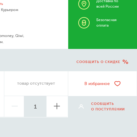
Доставка по
ть
всей России
- Курьером
Безопасная
оплата
bmoney, Qiwi,
м.
СООБЩИТЬ О СКИДКЕ
товар отсутствует
В избранное
СООБЩИТЬ
О ПОСТУПЛЕНИИ