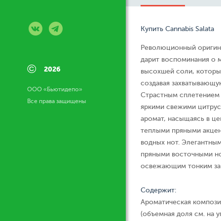
Купить Cannabis Salata
Революционный оригина
дарит воспоминания о 
©
2026
высохшей соли, которы
создавая захватывающу
ООО «Бьютидепо»
Страстным сплетением 
Все права защищены
яркими свежими цитрус
аромат, насыщаясь в ц
теплыми пряными акцен
водных нот. Элегантны
пряными восточными но
освежающим тонким зап
Содержит:
Ароматическая компози
(объемная доля см. на у