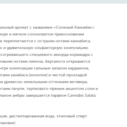
льный аромат с названием «Соленый Каннабис»
море и мягком солоноватом прикосновении
е переплетаются с острыми нотами каннабиса,
ю и удивительную ольфакторную композицию.
согревающего специевого аккорда кориандра с
овыми нотами лимона, бергамота открывается
ентре композиции сильным запахом кардамона,
тами канабиса (конопли) и чистой прохладой
ми древесно-земельными оттенками ветивера,
тами пачули, терпковато-пряным акцентом соли и
ахом амбры завершается парфюм Cannabis Salata.
ция, дистиллированная вода, этиловый спирт
паковке)