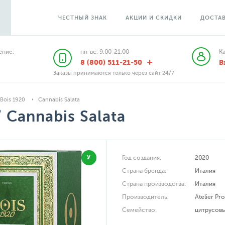
ЧЕСТНЫЙ ЗНАК
АКЦИИ И СКИДКИ
ДОСТАВ
ние:
пн-вс: 9:00-21:00
К
8 (800) 511-21-50
В
Заказы принимаются только через сайт 24/7
Bois 1920
Cannabis Salata
 Cannabis Salata
У
Год создания:
2020
Страна бренда:
Италия
Страна производства:
Италия
Производитель:
Atelier Pr
Семейство:
цитрусов