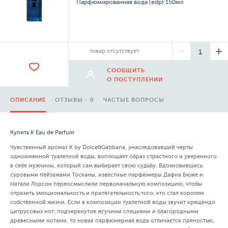
Парфюмированная вода (edp) 150мл
товар отсутствует
СООБЩИТЬ
О ПОСТУПЛЕНИИ
ОПИСАНИЕ
ОТЗЫВЫ - 0
ЧАСТЫЕ ВОПРОСЫ
Купить K Eau de Parfum
Чувственный аромат K by Dolce&Gabbana, унаследовавший черты
одноименной туалетной воды, воплощает образ страстного и уверенного
в себе мужчины, который сам выбирает свою судьбу. Вдохновившись
суровыми пейзажами Тосканы, известные парфюмеры Дафна Бюже и
Натали Лорсон переосмыслили первоначальную композицию, чтобы
отразить эмоциональность и притягательность того, кто стал королем
собственной жизни. Если в композиции туалетной воды звучит крещендо
цитрусовых нот, подчеркнутое жгучими специями и благородными
древесными нотами, то новая парфюмерная вода отличается пряностью,