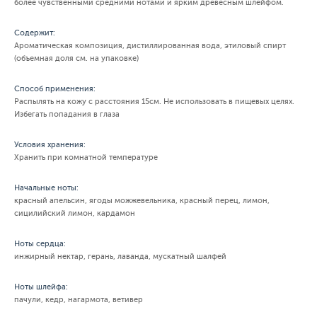
более чувственными средними нотами и ярким древесным шлейфом.
Содержит:
Ароматическая композиция, дистиллированная вода, этиловый спирт
(объемная доля см. на упаковке)
Способ применения:
Распылять на кожу с расстояния 15см. Не использовать в пищевых целях.
Избегать попадания в глаза
Условия хранения:
Хранить при комнатной температуре
Начальные ноты:
красный апельсин, ягоды можжевельника, красный перец, лимон,
сицилийский лимон, кардамон
Ноты сердца:
инжирный нектар, герань, лаванда, мускатный шалфей
Ноты шлейфа:
пачули, кедр, нагармота, ветивер