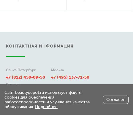
КОНТАКТНАЯ ИНФОРМАЦИЯ
Санкт-Петербург
Москва
+7 (812) 458-09-50
+7 (495) 137-71-50
Регионы
8 (800) 511-21-50
Сайт beautydepot.ru использует файлы
cookies для обеспечения
Согласен
работоспособности и улучшения качества
обслуживания.
Подробнее
197348, г. Санкт-Петербург,
ул. Генерала Хрулева д 7