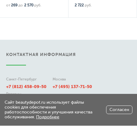
от
269
до
2 570
руб.
2 722
руб.
КОНТАКТНАЯ ИНФОРМАЦИЯ
Санкт-Петербург
Москва
+7 (812) 458-09-50
+7 (495) 137-71-50
Регионы
8 (800) 511-21-50
Сайт beautydepot.ru использует файлы
cookies для обеспечения
Согласен
работоспособности и улучшения качества
обслуживания.
Подробнее
197348, г. Санкт-Петербург,
ул. Генерала Хрулева д 7