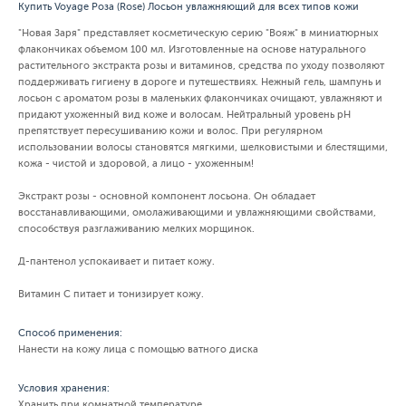
Купить Voyage Роза (Rose) Лосьон увлажняющий для всех типов кожи
"Новая Заря" представляет косметическую серию "Вояж" в миниатюрных
флакончиках объемом 100 мл. Изготовленные на основе натурального
растительного экстракта розы и витаминов, средства по уходу позволяют
поддерживать гигиену в дороге и путешествиях. Нежный гель, шампунь и
лосьон с ароматом розы в маленьких флакончиках очищают, увлажняют и
придают ухоженный вид коже и волосам. Нейтральный уровень pH
препятствует пересушиванию кожи и волос. При регулярном
использовании волосы становятся мягкими, шелковистыми и блестящими,
кожа - чистой и здоровой, а лицо - ухоженным!
Экстракт розы - основной компонент лосьона. Он обладает
восстанавливающими, омолаживающими и увлажняющими свойствами,
способствуя разглаживанию мелких морщинок.
Д-пантенол успокаивает и питает кожу.
Витамин С питает и тонизирует кожу.
Способ применения:
Нанести на кожу лица с помощью ватного диска
Условия хранения:
Хранить при комнатной температуре