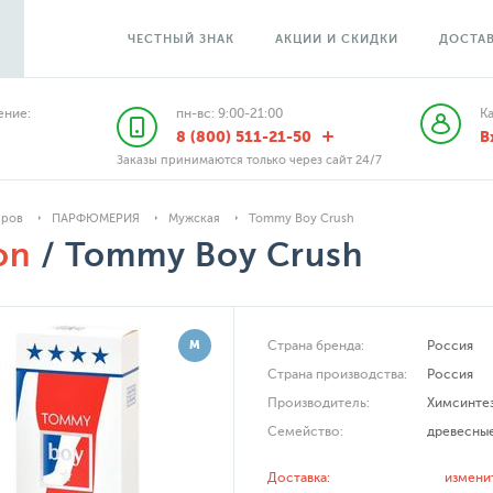
ЧЕСТНЫЙ ЗНАК
АКЦИИ И СКИДКИ
ДОСТАВ
ние:
пн-вс: 9:00-21:00
К
8 (800) 511-21-50
В
Заказы принимаются только через сайт 24/7
аров
ПАРФЮМЕРИЯ
Мужская
Tommy Boy Crush
on
/ Tommy Boy Crush
М
Страна бренда:
Россия
Страна производства:
Россия
Производитель:
Химсинте
Семейство:
древесны
Доставка:
измени