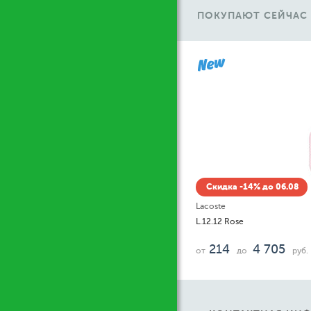
ПОКУПАЮТ СЕЙЧАС
Ж
Скидка -14% до 06.08
Lacoste
L.12.12 Rose
214
4 705
от
до
руб.