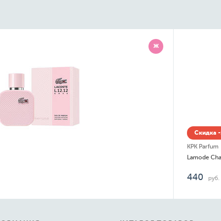
Ж
Скидка -
KPK Parfum
Lamode Cha
440
руб.