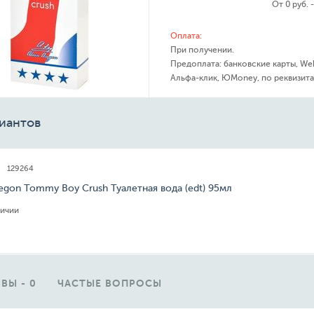
От 0 руб. 
Оплата:
При получении.
Предоплата: банковские карты, We
Альфа-клик, ЮMoney, по реквизита
иантов
129264
regon Tommy Boy Crush Туалетная вода (edt) 95мл
личии
ВЫ - 0
ЧАСТЫЕ ВОПРОСЫ