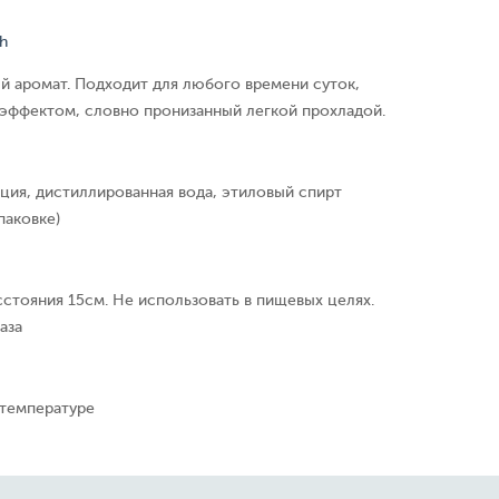
h
й аромат. Подходит для любого времени суток,
ффектом, словно пронизанный легкой прохладой.
ция, дистиллированная вода, этиловый спирт
паковке)
сстояния 15см. Не использовать в пищевых целях.
аза
 температуре