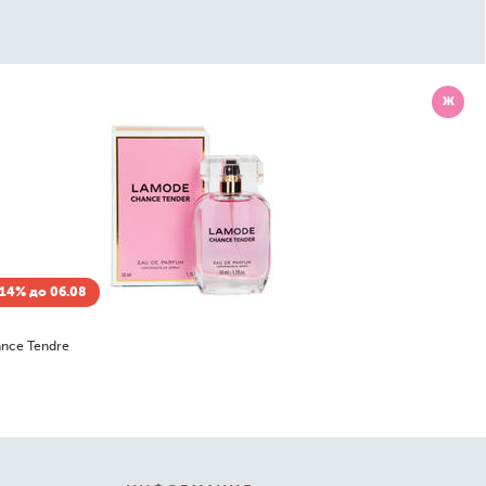
Ж
14% до 06.08
nce Tendre