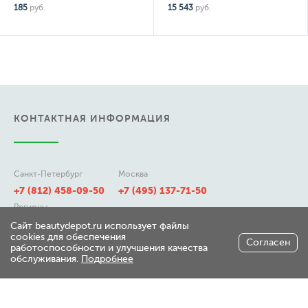
185
руб.
15 543
руб.
КОНТАКТНАЯ ИНФОРМАЦИЯ
Санкт-Петербург
Москва
+7 (812) 458-09-50
+7 (495) 137-71-50
Регионы
8 (800) 511-21-50
Сайт beautydepot.ru использует файлы
cookies для обеспечения
Согласен
работоспособности и улучшения качества
обслуживания.
Подробнее
197348, г. Санкт-Петербург,
ул. Генерала Хрулева д 7