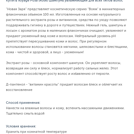
Купить Voyage Роза (Rose) Шампунь увлажняющий для всех типов волос
"Новая Заря" представляет косметическую серию "Вояж" в миниатюрных
флакончиках объемом 100 мл. Изготовленные на основе натурального
растительного экстракта розы и витаминов, средства по уходу позволяют
поддерживать гигиену в дороге и путешествиях. Нежный гель, шампунь и
лосьон с ароматом розы в маленьких флакончиках очищают, увлажняют и
придают ухоженный вид коже и волосам. Нейтральный уровень pH
препятствует пересушиванию кожи и волос. При регулярном
использовании волосы становятся мягкими, шелковистыми и блестящими,
кожа - чистой и здоровой, а лицо - ухоженным!
Экстракт розы - основной компонент шампуня. Он укрепляет волосы,
возвращая им силу и блеск, нормализует работу сальных желез. Этот
компонент способствует росту волос и избавлению от перхоти.
Д-пантенол - "витамин красоты" придает волосам блеск и облегчает их
восстановление
Способ применения:
Нанести на влажные волосы и кожу, вспенить массажными движениями.
Тщательно смыть водой
Условия хранения:
Хранить при комнатной температуре