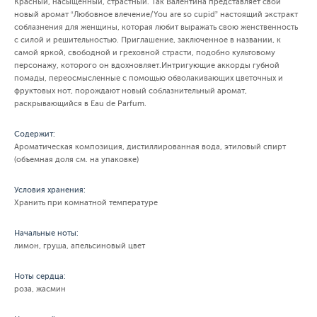
Красный, насыщенный, страстный. Так Валентина представляет свой
новый аромат “Любовное влечение/You are so cupid” настоящий экстракт
соблазнения для женщины, которая любит выражать свою женственность
с силой и решительностью. Приглашение, заключенное в названии, к
самой яркой, свободной и греховной страсти, подобно культовому
персонажу, которого он вдохновляет.Интригующие аккорды губной
помады, переосмысленные с помощью обволакивающих цветочных и
фруктовых нот, порождают новый соблазнительный аромат,
раскрывающийся в Eau de Parfum.
Содержит:
Ароматическая композиция, дистиллированная вода, этиловый спирт
(объемная доля см. на упаковке)
Условия хранения:
Хранить при комнатной температуре
Начальные ноты:
лимон, груша, апельсиновый цвет
Ноты сердца:
роза, жасмин