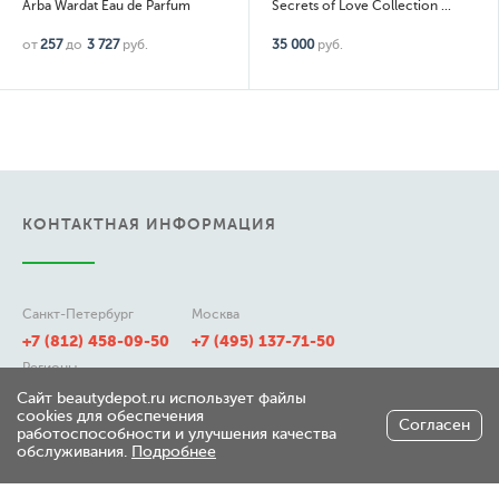
Arba Wardat Eau de Parfum
Secrets of Love Collection Purple Love
от
257
до
3 727
руб.
35 000
руб.
КОНТАКТНАЯ ИНФОРМАЦИЯ
Санкт-Петербург
Москва
+7 (812) 458-09-50
+7 (495) 137-71-50
Регионы
8 (800) 511-21-50
Сайт beautydepot.ru использует файлы
cookies для обеспечения
Согласен
работоспособности и улучшения качества
обслуживания.
Подробнее
197348, г. Санкт-Петербург,
ул. Генерала Хрулева д 7