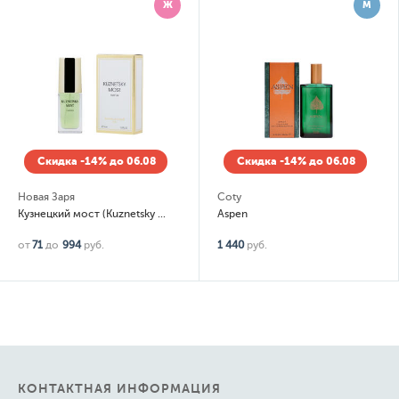
Ж
М
Скидка -14% до 06.08
Скидка -14% до 06.08
Новая Заря
Coty
Кузнецкий мост (Kuznetsky Most)
Aspen
от
71
до
994
руб.
1 440
руб.
КОНТАКТНАЯ ИНФОРМАЦИЯ