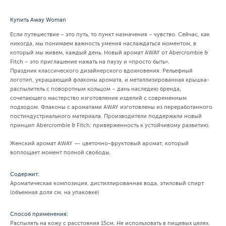
Купить Away Woman
Если путешествие – это путь, то пункт назначения – чувство. Сейчас, как
никогда, мы понимаем важность умения наслаждаться моментом, в
который мы живем, каждый день. Новый аромат AWAY от Abercrombie &
Fitch – это приглашение нажать на паузу и «просто быть».
Праздник классического дизайнерского вдохновения. Рельефный
логотип, украшающий флаконы аромата, и металлизированная крышка-
распылитель с поворотным кольцом – дань наследию бренда,
сочетающего мастерство изготовления изделий с современным
подходом. Флаконы с ароматами AWAY изготовлены из переработанного
постиндустриального материала. Производители поддержали новый
принцип Abercrombie & Fitch: приверженность к устойчивому развитию.
Женский аромат AWAY — цветочно-фруктовый аромат, который
воплощает момент полной свободы.
Содержит:
Ароматическая композиция, дистиллированная вода, этиловый спирт
(объемная доля см. на упаковке)
Способ применения:
Распылять на кожу с расстояния 15см. Не использовать в пищевых целях.