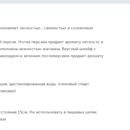
дохновляет легкостью , свежестью и солнечным
 персик. Нотка персика придает аромату лёгкость и
 дополнена нежностью жасмина. Вкусный шлейф с
 аккордом и зеленым послевкусием придает аромату
ция, дистиллированная вода, этиловый спирт
паковке)
сстояния 15см. Не использовать в пищевых целях.
аза