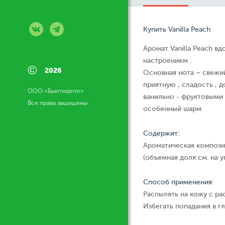
Купить Vanilla Peach
Аромат Vanilla Peach в
настроением .
©
2026
Основная нота – свежий
приятную , сладость ,
ООО «Бьютидепо»
ванильно - фруктовыми
Все права защищены
особенный шарм.
Содержит:
Ароматическая компози
(объемная доля см. на у
Способ применения:
Распылять на кожу с ра
Избегать попадания в гл