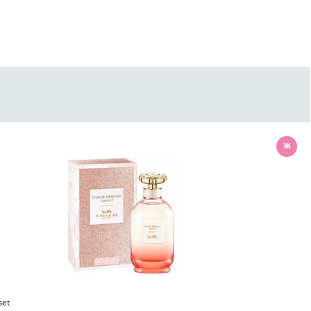
Ж
Guess
Guess 1981 Indigo For Men