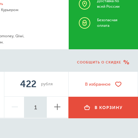
Доставка по
ть
всей России
- Курьером
Безопасная
оплата
bmoney, Qiwi,
м.
СООБЩИТЬ О СКИДКЕ
422
рубля
В избранное
В КОРЗИНУ