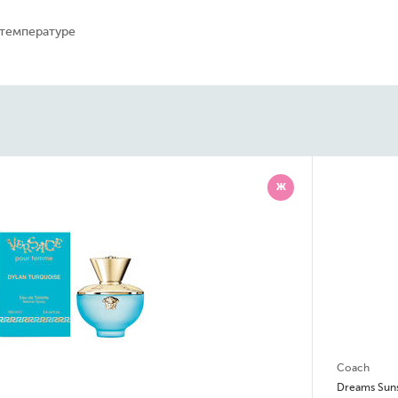
 температуре
Ж
Coach
Dreams Sunset