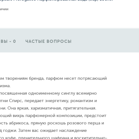
личии
ВЫ - 0
ЧАСТЫЕ ВОПРОСЫ
ым творениям бренда, парфюм несет потрясающий
изма.
 посвященная одноименному синглу всемирно
тни Спирс, передает энергетику, романтизм и
и. Она яркая, харизматичная, притягательная.
ающий вихрь парфюмерной композиции, предстоит
сть абрикоса, пряную роскошь розового перца и
д годжи. Затем вас ожидает наслаждение
о кофе, пленительного шафрана и восхитительно-