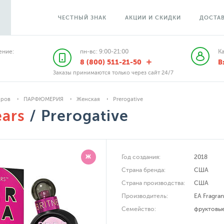
ЧЕСТНЫЙ ЗНАК
АКЦИИ И СКИДКИ
ДОСТАВ
ние:
пн-вс: 9:00-21:00
К
8 (800) 511-21-50
В
Заказы принимаются только через сайт 24/7
аров
ПАРФЮМЕРИЯ
Женская
Prerogative
ears
/ Prerogative
Ж
Год создания:
2018
Страна бренда:
США
Страна производства:
США
Производитель:
EA Fragra
Семейство:
фруктовы