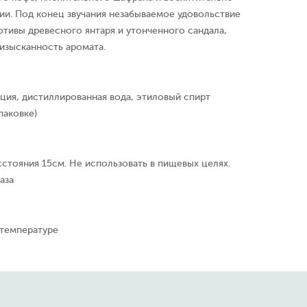
ии. Под конец звучания незабываемое удовольствие
тивы древесного янтаря и утонченного сандала,
изысканность аромата.
ция, дистиллированная вода, этиловый спирт
паковке)
сстояния 15см. Не использовать в пищевых целях.
аза
 температуре