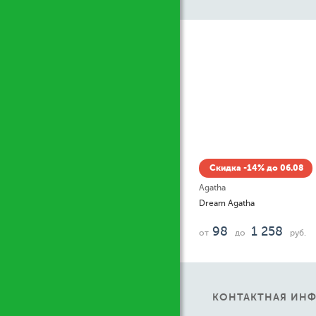
Ж
Скидка -14% до 06.08
Agatha
Dream Agatha
98
1 258
от
до
руб.
КОНТАКТНАЯ ИН