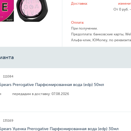
Доставка:
измени
От 0 руб. 
Оплата:
При получении.
Предоплата: банковские карты, We
Альфа-клик, ЮMoney, по реквизита
ианта
111084
 Spears Prerogative Парфюмированная вода (edp) 50мл
ии
передадим в доставку:
07.08.2026
135169
 Spears Уценка Prerogative Парфюмированная вода (edp) 30мл