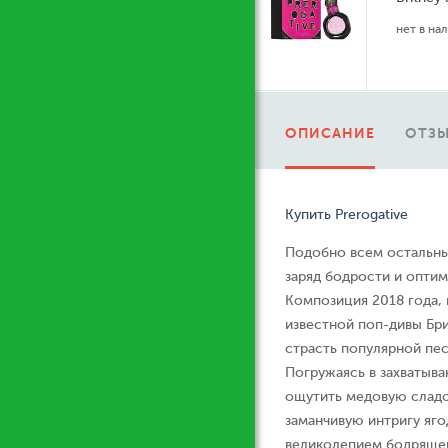
нет в на
ОПИСАНИЕ
ОТЗЫ
Купить Prerogative
Подобно всем остальн
заряд бодрости и оптим
Композиция 2018 года,
известной поп-дивы Бри
страсть популярной песн
Погружаясь в захватыв
ощутить медовую сладо
заманчивую интригу яго
великолепием бодрящег