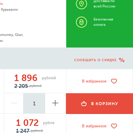
Доставка по
ть
всей России
- Курьером
Безопасная
оплата
bmoney, Qiwi,
м.
СООБЩИТЬ О СКИДКЕ
1 896
рублей
В избранное
2 205
рублей
В КОРЗИНУ
1 072
рубля
В избранное
1 247
рублей