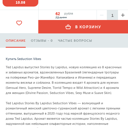
10.08
62
рубля
72
рубля
В КОРЗИНУ
ОПИСАНИЕ
ОТЗЫВЫ - 0
ЧАСТЫЕ ВОПРОСЫ
Купить Seduction Vibes
Ted Lapidus выпустил Stories by Lapidus, новую коллекцию из 8 красочных
и забавных ароматов, вдохновленных Бразилией (легендарные тротуары
на побережье Рио-де-Жанейро: Капакабана и Ипанема) и передающих
моменты веселья и соблазна. В коллекцию входят 4 аромата для мужчин
(Sensual Hero, Supreme Desire, Torrid Tempo и Wild Attraction) и 4 аромата
для женщин (Divine Passion, Seduction Vibes, Sexy Muse и Suave Skin).
Ted Lapidus Stories By Lapidus Seduction Vibes — волнующий и
романтичный женский цветочно-гурманский аромат с легкими пряными
оттенками, выпущенный в 2020 году под маркой французского модного
дома Ted Lapidus. Аромат является частью коллекции Stories By Lapidus,
задуманной как небольшие ольфакторные истории, наполненные