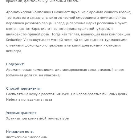
красками, фантазией и уникальным стилем.
Ароматическая композиция начинает звучание с аромата сочного яблока,
терпковатого запаха спелых ягод черной смородины и нежных пряных
переливов розового перца. В сердце парфюма царит роскошный букет
цветочных нот бархатисто-пряного ириса душистой туберозы и
шелковисто-пряной розы. Тогда как теплая, волнующая база композиции
Seduction Vibes окутывает мягкой пеленой ванильных нот, гурманскими
оттенками шоколадного трюфеля и легкими древесными нюансами
ветивера.
Содержит:
Ароматическая композиция, дистиллированная вода, этиловый спирт
(объемная доля см. на упаковке)
Способ применения:
Распылять на кожу с расстояния 15см. Не использовать в пищевых целях.
Избегать попадания в глаза
Условия хранения:
Хранить при комнатной температуре
Начальные ноты:
лист черной смородины