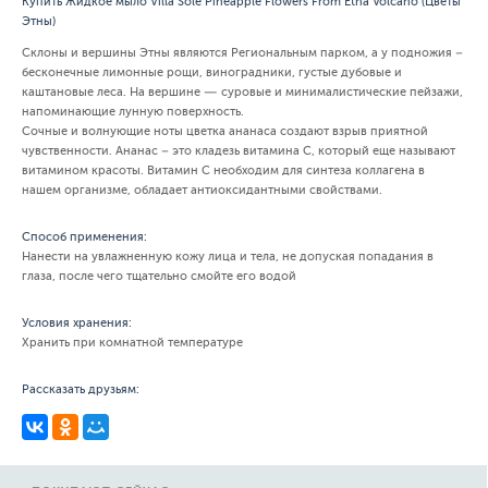
Купить Жидкое мыло Villa Sole Pineapple Flowers From Etna Volcano (Цветы
Этны)
Склоны и вершины Этны являются Региональным парком, а у подножия –
бесконечные лимонные рощи, виноградники, густые дубовые и
каштановые леса. На вершине — суровые и минималистические пейзажи,
напоминающие лунную поверхность.
Сочные и волнующие ноты цветка ананаса создают взрыв приятной
чувственности. Ананас – это кладезь витамина С, который еще называют
витамином красоты. Витамин С необходим для синтеза коллагена в
нашем организме, обладает антиоксидантными свойствами.
Способ применения:
Нанести на увлажненную кожу лица и тела, не допуская попадания в
глаза, после чего тщательно смойте его водой
Условия хранения:
Хранить при комнатной температуре
Рассказать друзьям: