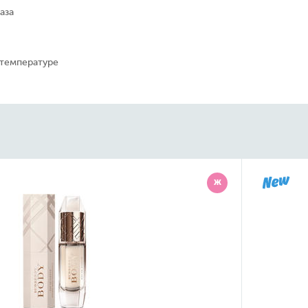
аза
 температуре
Ж