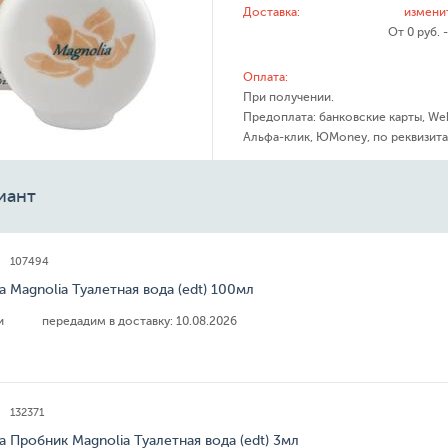
Доставка:
измени
От 0 руб. 
Оплата:
При получении.
Предоплата: банковские карты, We
Альфа-клик, ЮMoney, по реквизита
иант
107494
a Magnolia Туалетная вода (edt) 100мл
ии
передадим в доставку:
10.08.2026
132371
a Пробник Magnolia Туалетная вода (edt) 3мл