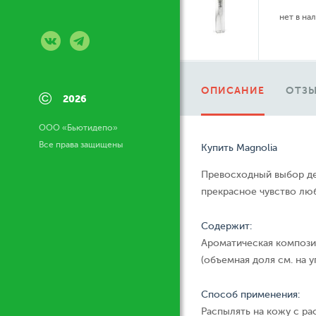
нет в на
ОПИСАНИЕ
ОТЗЫ
©
2026
ООО «Бьютидепо»
Все права защищены
Купить Magnolia
Превосходный выбор де
прекрасное чувство люб
Содержит:
Ароматическая компози
(объемная доля см. на у
Способ применения:
Распылять на кожу с ра