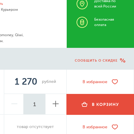
Доставка по
ть
всей России
- Курьером
Безопасная
оплата
bmoney, Qiwi,
м.
СООБЩИТЬ О СКИДКЕ
1 270
рублей
В избранное
В КОРЗИНУ
товар отсутствует
В избранное