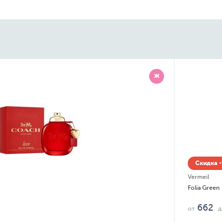
Ж
Скидка -12% до 08.08
Vermeil
Folia Green
662
1 264
от
до
руб.