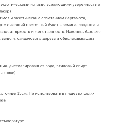
и экзотическими нотами, вселяющими уверенность и
акира.
имся и экзотическим сочетанием бергамота,
рдце сияющий цветочный букет жасмина, ландыша и
вносит яркость и женственность. Наконец, базовые
 ванили, сандалового дерева и обволакивающим
ция, дистиллированная вода, этиловый спирт
паковке)
сстояния 15см. Не использовать в пищевых целях.
аза
 температуре