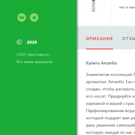
нет в на
ОПИСАНИЕ
ОТЗЫ
©
2026
ООО «Бьютидепо»
Все права защищены
Купить Amarillo
Знаменитая коллекция S
ароматом: Amarillo Eau
создан, чтобы раскрыт
его носит. Празднуйте
харизмой и вашей страс
Парфюмированная вода 
который подарит вам ра
дань уважения сияющей
которую каждая из нас 