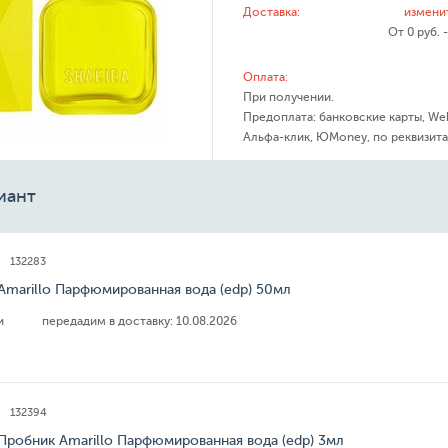
Доставка:
измени
От 0 руб. 
Оплата:
При получении.
Предоплата: банковские карты, We
Альфа-клик, ЮMoney, по реквизита
иант
132283
 Amarillo Парфюмированная вода (edp) 50мл
ии
передадим в доставку:
10.08.2026
132394
 Пробник Amarillo Парфюмированная вода (edp) 3мл