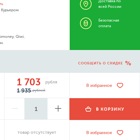
Доставка по
ть
всей России
- Курьером
Безопасная
оплата
bmoney, Qiwi,
м.
СООБЩИТЬ О СКИДКЕ
1 703
рубля
В избранное
1 935
рублей
В КОРЗИНУ
товар отсутствует
В избранное