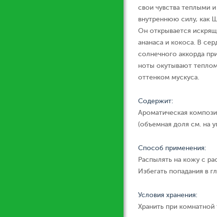
свои чувства теплыми 
внутреннюю силу, как Ш
Он открывается искрящ
ананаса и кокоса. В се
солнечного аккорда при
ноты окутывают теплом
оттенком мускуса.
Содержит:
Ароматическая компози
(объемная доля см. на у
Способ применения:
Распылять на кожу с ра
Избегать попадания в гл
Условия хранения:
Хранить при комнатной