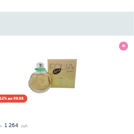
Ж
Скидка -12% до 08
Antonio Banderas
The Icon Splendid
112
2 520
от
до