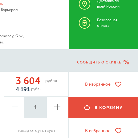
Доставка по
ть
всей России
- Курьером
Безопасная
оплата
bmoney, Qiwi,
м.
СООБЩИТЬ О СКИДКЕ
3 604
рубля
В избранное
4 191
рубль
В КОРЗИНУ
товар отсутствует
В избранное