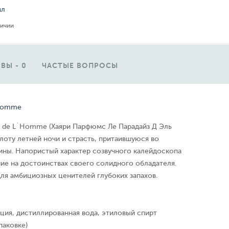
мл
личии
ВЫ - 0
ЧАСТЫЕ ВОПРОСЫ
`Homme
dis de L`Homme (Хаяри Парфюмс Ле Парадайз Д Эль
лоту летней ночи и страсть, притаившуюся во
ны. Напористый характер созвучного калейдоскопа
ие на достоинствах своего солидного обладателя.
ля амбициозных ценителей глубоких запахов.
ция, дистиллированная вода, этиловый спирт
паковке)