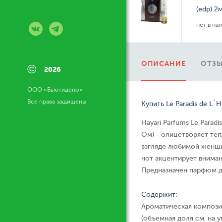
(edp) 2
нет в на
ОПИСАНИЕ
ОТЗЫ
©
2026
ООО «Бьютидепо»
Все права защищены
Купить Le Paradis de L
Hayari Parfums Le Para
Ом) - олицетворяет теп
взгляде любимой женщи
нот акцентирует вниман
Предназначен парфюм д
Содержит:
Ароматическая компози
(объемная доля см. на у