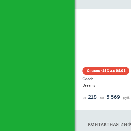
Ж
Скидка -15% до 08.08
Coach
Dreams
218
5 569
от
до
руб.
КОНТАКТНАЯ ИН