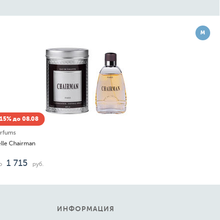
М
15% до 08.08
arfums
elle Chairman
1 715
о
руб.
ИНФОРМАЦИЯ