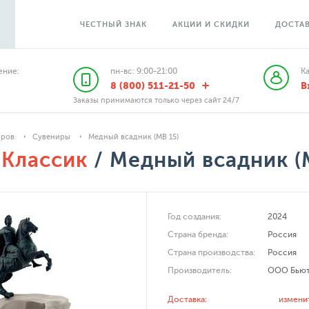
ЧЕСТНЫЙ ЗНАК
АКЦИИ И СКИДКИ
ДОСТАВ
ние:
пн-вс: 9:00-21:00
К
8 (800) 511-21-50
В
Заказы принимаются только через сайт 24/7
аров
Сувениры
Медный всадник (МВ 15)
Классик
/ Медный всадник (
Год создания:
2024
Страна бренда:
Россия
Страна производства:
Россия
Производитель:
ООО Бьют
Доставка:
измени