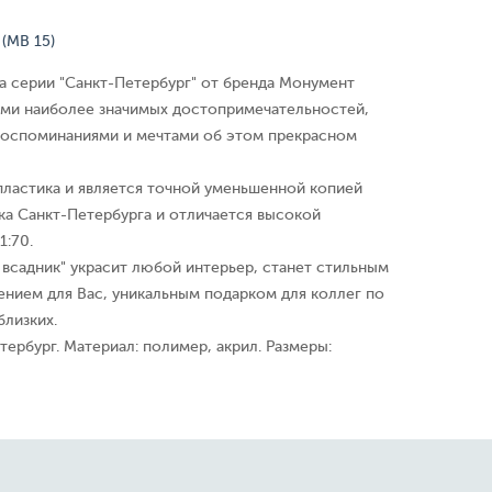
(МВ 15)
а серии "Санкт-Петербург" от бренда Монумент
ями наиболее значимых достопримечательностей,
воспоминаниями и мечтами об этом прекрасном
пластика и является точной уменьшенной копией
ка Санкт-Петербурга и отличается высокой
1:70.
всадник" украсит любой интерьер, станет стильным
нием для Вас, уникальным подарком для коллег по
близких.
ербург. Материал: полимер, акрил. Размеры: