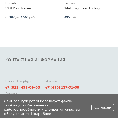
Cerruti
Brocard
1881 Pour Femme
White Page Pure Feeling
от
187
до
3 568
руб.
495
руб.
КОНТАКТНАЯ ИНФОРМАЦИЯ
Санкт-Петербург
Москва
+7 (812) 458-09-50
+7 (495) 137-71-50
Регионы
8 (800) 511-21-50
Сайт beautydepot.ru использует файлы
cookies для обеспечения
Согласен
работоспособности и улучшения качества
обслуживания.
Подробнее
197348, г. Санкт-Петербург,