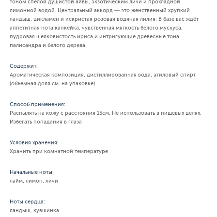
тоном спелой душистой айвы, экзотическим личи и прохладной
лимонной водой. Центральный аккорд ― это женственный хрупкий
ландыш, цикламен и искристая розовая водяная лилия. В базе вас ждёт
аппетитная нота капкейка, чувственная мягкость белого мускуса,
пудровая шелковистость ириса и интригующие древесные тона
палисандра и белого дерева.
Содержит:
Ароматическая композиция, дистиллированная вода, этиловый спирт
(объемная доля см. на упаковке)
Способ применения:
Распылять на кожу с расстояния 15см. Не использовать в пищевых целях.
Избегать попадания в глаза
Условия хранения:
Хранить при комнатной температуре
Начальные ноты:
лайм, лимон, личи
Ноты сердца:
ландыш, кувшинка