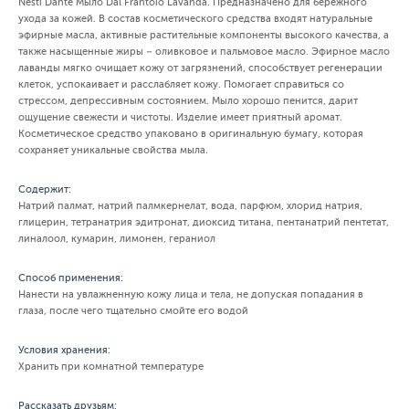
Nesti Dante Мыло Dal Frantoio Lavanda. Предназначено для бережного
ухода за кожей. В состав косметического средства входят натуральные
эфирные масла, активные растительные компоненты высокого качества, а
также насыщенные жиры – оливковое и пальмовое масло. Эфирное масло
лаванды мягко очищает кожу от загрязнений, способствует регенерации
клеток, успокаивает и расслабляет кожу. Помогает справиться со
стрессом, депрессивным состоянием. Мыло хорошо пенится, дарит
ощущение свежести и чистоты. Изделие имеет приятный аромат.
Косметическое средство упаковано в оригинальную бумагу, которая
сохраняет уникальные свойства мыла.
Содержит:
Натрий палмат, натрий палмкернелат, вода, парфюм, хлорид натрия,
глицерин, тетранатрия эдитронат, диоксид титана, пентанатрий пентетат,
линалоол, кумарин, лимонен, гераниол
Способ применения:
Нанести на увлажненную кожу лица и тела, не допуская попадания в
глаза, после чего тщательно смойте его водой
Условия хранения:
Хранить при комнатной температуре
Рассказать друзьям: