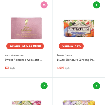
Ж
У
Скидка -15% до 08.08
Скидка -45%
Pani Walewska
Nesti Dante
Sweet Romance Ароматическое мыло
Мыло Bionatura Ginseng Panax e Orzo (Женьшень и ячмень)
138
руб.
1 098
руб.
У
У