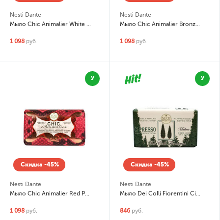
Nesti Dante
Nesti Dante
Мыло Chic Animalier White Tiger Hibiscus, Baobab Milk & Freesia (Гибискус, молоко баобаба и фрезия)
Мыло Chic Animalier Bronze Leopard Mirra, The Allo Zenzero & Patchouli (Миро, имбирный чай и пачули)
1 098
руб.
1 098
руб.
У
У
Скидка -45%
Скидка -45%
Nesti Dante
Nesti Dante
Мыло Chic Animalier Red Python Wild Orchid, Red Tea&Tiare(Дикая орхидея, листья красного чая, тиаре)
Мыло Dei Colli Fiorentini Cipresso (Кипарис)
1 098
руб.
846
руб.