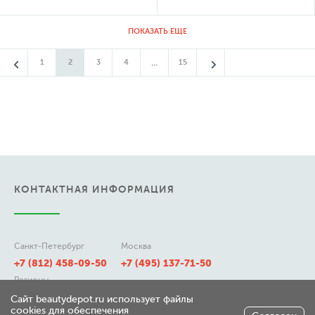
ПОКАЗАТЬ ЕЩЕ
...
1
2
3
4
15
КОНТАКТНАЯ ИНФОРМАЦИЯ
Санкт-Петербург
Москва
+7 (812) 458-09-50
+7 (495) 137-71-50
Регионы
8 (800) 511-21-50
Сайт beautydepot.ru использует файлы
cookies для обеспечения