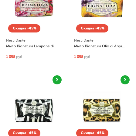
Скидка -45%
Скидка -45%
Nesti Dante
Nesti Dante
Мыло Bionatura Lampone di Bosco e Ortica (Дикая малина и крапива)
Мыло Bionatura Olio di Argan e Fieno Selvatico (Аргановое масло и степное сено)
1 098
руб.
1 098
руб.
У
У
Скидка -45%
Скидка -45%