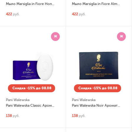
Мыло Marsiglia in Fiore Honey and Sunflower (Мед и подсолнух)
Мыло Marsiglia in Fiore Almond and Orange blossom (Миндаль и цветы апельсина)
422
руб.
422
руб.
Ж
Ж
Скидка -15% до 08.08
Скидка -15% до 08.08
Pani Walewska
Pani Walewska
Pani Walewska Classic Ароматическое мыло
Pani Walewska Noir Ароматическое мыло
138
руб.
138
руб.