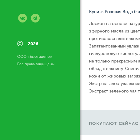
Купить Розовая Вода (Ea
Лосьон на основе нату
эфирного масла из цве
противовоспалительным
©
2026
Запатентованный увлаж
гиалуроновую кислоту, 
ООО «Бьютидепо»
не только прекрасным 
Все права защищены
обладательницу. Специ
кожи от жировых загряз
Экстракт алоэ увлажняе
Экстракт зеленого чая 
ПОКУПАЮТ СЕЙЧАС