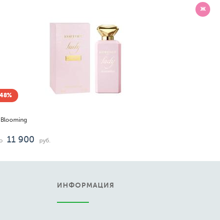
Ж
-48%
y Blooming
11 900
о
руб.
ИНФОРМАЦИЯ