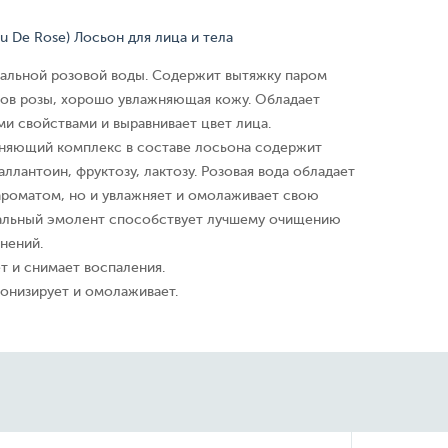
u De Rose) Лосьон для лица и тела
ральной розовой воды. Содержит вытяжку паром
тов розы, хорошо увлажняющая кожу. Обладает
и свойствами и выравнивает цвет лица.
няющий комплекс в составе лосьона содержит
аллантоин, фруктозу, лактозу. Розовая вода обладает
ароматом, но и увлажняет и омолаживает свою
альный эмолент способствует лучшему очищению
нений.
т и снимает воспаления.
тонизирует и омолаживает.