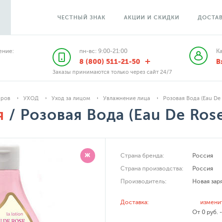
ЧЕСТНЫЙ ЗНАК
АКЦИИ И СКИДКИ
ДОСТАВ
ние:
пн-вс: 9:00-21:00
К
8 (800) 511-21-50
В
Заказы принимаются только через сайт 24/7
аров
УХОД
Уход за лицом
Увлажнение лица
Розовая Вода (Eau De 
я
/ Розовая Вода (Eau De Ros
Ж
Страна бренда:
Россия
Страна производства:
Россия
Производитель:
Новая зар
Доставка:
измени
От 0 руб. 