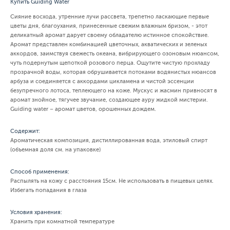
Купить Guiding Water
Cияние восхода, утренние лучи рассвета, трепетно ласкающие первые
цветы дня, благоухания, принесенные свежим влажным бризом, - этот
деликатный аромат дарует своему обладателю истинное спокойствие.
Аромат представлен комбинацией цветочных, акватических и зеленых
аккордов, заимствуя свежесть океана, вибрирующего озоновым нюансом,
чуть подернутым щепоткой розового перца. Ощутите чистую прохладу
прозрачной воды, которая обрушивается потоками водянистых нюансов
арбуза и соединяется с аккордами цикламена и чистой эссенции
безупречного лотоса, теплеющего на коже. Мускус и жасмин привносят в
аромат знойное, тягучее звучание, создающее ауру жидкой мистерии.
Guiding water – аромат цветов, орошенных дождем.
Содержит:
Ароматическая композиция, дистиллированная вода, этиловый спирт
(объемная доля см. на упаковке)
Способ применения:
Распылять на кожу с расстояния 15см. Не использовать в пищевых целях.
Избегать попадания в глаза
Условия хранения:
Хранить при комнатной температуре