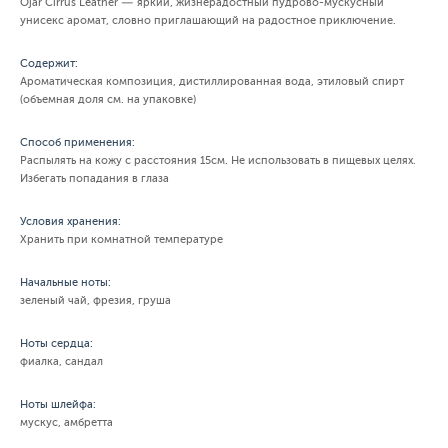
Ojar Cirrus Leather — яркий, жизнерадостный пудрово-мускусный
унисекс аромат, словно приглашающий на радостное приключение.
Содержит:
Ароматическая композиция, дистиллированная вода, этиловый спирт
(объемная доля см. на упаковке)
Способ применения:
Распылять на кожу с расстояния 15см. Не использовать в пищевых целях.
Избегать попадания в глаза
Условия хранения:
Хранить при комнатной температуре
Начальные ноты:
зеленый чай, фрезия, груша
Ноты сердца:
фиалка, сандал
Ноты шлейфа:
мускус, амбретта