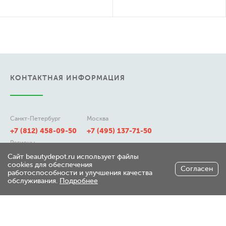
КОНТАКТНАЯ ИНФОРМАЦИЯ
Санкт-Петербург
Москва
+7 (812) 458-09-50
+7 (495) 137-71-50
Регионы
8 (800) 511-21-50
Сайт beautydepot.ru использует файлы
cookies для обеспечения
Согласен
работоспособности и улучшения качества
обслуживания.
Подробнее
197348, г. Санкт-Петербург,
ул. Генерала Хрулева д 7