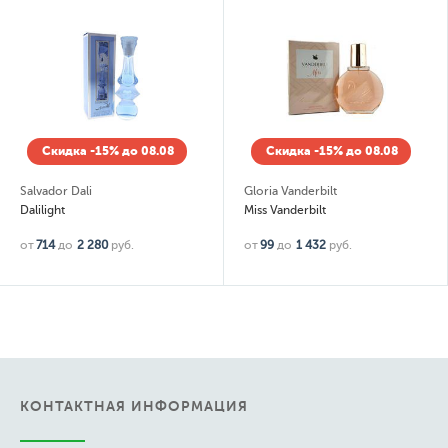
8.08
Скидка -15% до 08.08
Скидка -15% до 0
Gloria Vanderbilt
Lacoste
Miss Vanderbilt
Lacoste Essential
от
99
до
1 432
руб.
от
148
до
4 473
руб.
КОНТАКТНАЯ ИНФОРМАЦИЯ