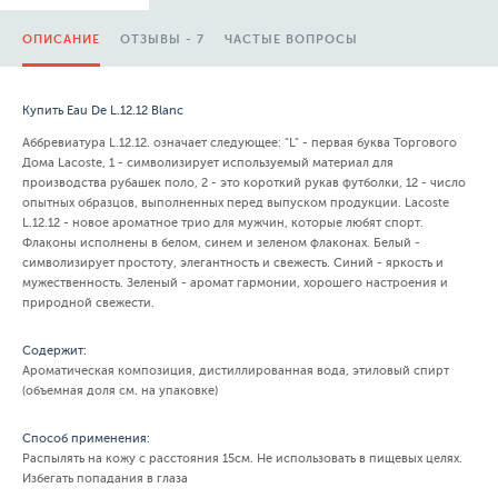
ОПИСАНИЕ
ОТЗЫВЫ - 7
ЧАСТЫЕ ВОПРОСЫ
Купить Eau De L.12.12 Blanc
Аббревиатура L.12.12. означает следующее: "L" - первая буква Торгового
Дома Lacoste, 1 - символизирует используемый материал для
производства рубашек поло, 2 - это короткий рукав футболки, 12 - число
опытных образцов, выполненных перед выпуском продукции. Lacoste
L.12.12 - новое ароматное трио для мужчин, которые любят спорт.
Флаконы исполнены в белом, синем и зеленом флаконах. Белый -
символизирует простоту, элегантность и свежесть. Синий - яркость и
мужественность. Зеленый - аромат гармонии, хорошего настроения и
природной свежести.
Содержит:
Ароматическая композиция, дистиллированная вода, этиловый спирт
(объемная доля см. на упаковке)
Способ применения:
Распылять на кожу с расстояния 15см. Не использовать в пищевых целях.
Избегать попадания в глаза