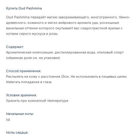
Купить Oud Pashmina
Oud Pashmina передаёт магию завораживающего, многогранного, тёмно-
древесного, кожаного и мягко амбрового аромата уда, роскошные
ванильные оттенки которого окутывают вас сладострастной вуалью с
нотами серого мускуса и розы.
Содержит:
Ароматическая композиция, дистиллированная вода, этиловый спирт
(объемная доля см. на упаковке)
Способ применения:
Распылять на кожу с расстояния 15см. Не использовать в пищевых целях.
Избегать попадания в глаза
Условия хранения:
Хранить при комнатной температуре
Начальные ноты:
уд
Ноты сердца: