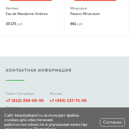
Hermes
Miraculum
Eau de Mandarine Ambree
Passion Miraculum
10 173
руб.
661
руб.
КОНТАКТНАЯ ИНФОРМАЦИЯ
Санкт-Петербург
Москва
+7 (812) 458-09-50
+7 (495) 137-71-50
Регионы
8 (800) 511-21-50
Сайт beautydepot.ru использует файлы
cookies для обеспечения
Согласен
работоспособности и улучшения качества