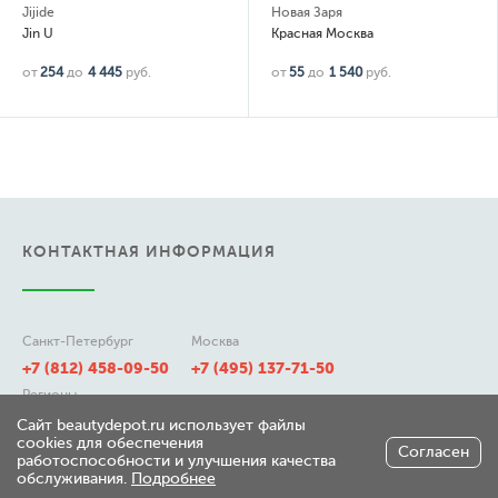
Jijide
Новая Заря
Jin U
Красная Москва
от
254
до
4 445
руб.
от
55
до
1 540
руб.
КОНТАКТНАЯ ИНФОРМАЦИЯ
Санкт-Петербург
Москва
+7 (812) 458-09-50
+7 (495) 137-71-50
Регионы
8 (800) 511-21-50
Сайт beautydepot.ru использует файлы
cookies для обеспечения
Согласен
работоспособности и улучшения качества
обслуживания.
Подробнее
197348, г. Санкт-Петербург,