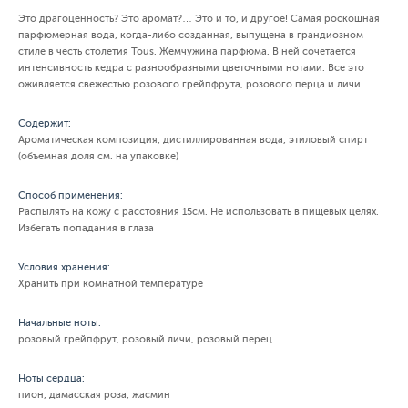
Это драгоценность? Это аромат?… Это и то, и другое! Самая роскошная
парфюмерная вода, когда-либо созданная, выпущена в грандиозном
стиле в честь столетия Tous. Жемчужина парфюма. В ней сочетается
интенсивность кедра с разнообразными цветочными нотами. Все это
оживляется свежестью розового грейпфрута, розового перца и личи.
Содержит:
Ароматическая композиция, дистиллированная вода, этиловый спирт
(объемная доля см. на упаковке)
Способ применения:
Распылять на кожу с расстояния 15см. Не использовать в пищевых целях.
Избегать попадания в глаза
Условия хранения:
Хранить при комнатной температуре
Начальные ноты:
розовый грейпфрут, розовый личи, розовый перец
Ноты сердца:
пион, дамасская роза, жасмин