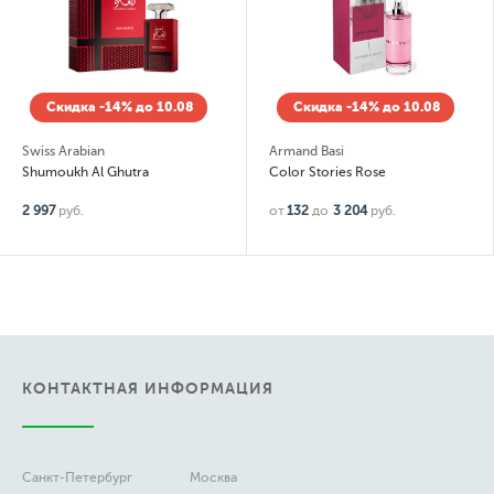
Скидка -14% до 10.08
Скидка -14% до 10.08
Swiss Arabian
Armand Basi
Shumoukh Al Ghutra
Color Stories Rose
2 997
руб.
от
132
до
3 204
руб.
КОНТАКТНАЯ ИНФОРМАЦИЯ
Санкт-Петербург
Москва