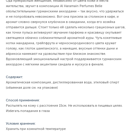
Ода прекрасным женщинам, независимо от цвета кожи и места
жительства, звучит в композиции Al Haramain Perfumes Belle
обольстительными гурманскими аккордами – так вкусно, что удержаться
и не попробовать невозможно. Вот она присела за столиком в кафе, и
аромат словно свернулся клубочком в ожидании, когда его хозяйка
отправится дальше. Стоит только ей сделать несколько грациозных шагов,
как точки пульса активируют звучание парфюма и красавицу окутывает
светящееся облачко соблазнительной ароматной ауры. Чуть кокетливые
нотки мандарина, грейпфрута и черносмородинового цвета кружат
голову, как глоток шампанского, а манящие, вкусные оттенки дыни и
абрикоса намекают на удовольствие при близком знакомстве.
Вдохновляющий эмоциональный настрой поддерживается гурманским
аккордом с мягкими акцентами сандала и мускуса в финале.
Содержит:
Ароматическая композиция, дистиллированная вода, этиловый спирт
(объемная доля см. на упаковке)
Способ применения:
Распылять на кожу с расстояния 15см. Не использовать в пищевых целях.
Избегать попадания в глаза
Условия хранения:
Хранить при комнатной температуре