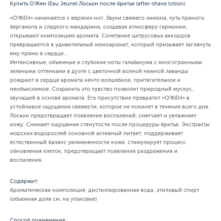
Купить О'Жен (Eau Jeune) Лосьон после бритья (after-shave lotion)
«О’ЖЕН» начинается с верхних нот. Звуки свежего лимона, чуть пряного
бергамота и сладкого мандарина, создавая атмосферу гармонии,
открывают композицию аромата. Сочетание цитрусовых аккордов
превращаются в удивительный моноаромат, который призывает заглянуть
ему прямо в сердце…
Интенсивные, объемные и глубокие ноты гальбанума с многогранными
зелеными оттенками в дуэте с цветочной волной нежной лаванды
рождают в сердце аромата нечто волшебное, притягательное и
необъяснимое. Сохранить это чувство позволит природный мускус,
звучащий в основе аромата. Его присутствие превратит «О’ЖЕН» в
устойчивое ощущение свежести, которое не покинет в течение всего дня.
Лосьон предотвращает появление воспалений, смягчает и увлажняет
кожу, Снимает ощущение стянутости после процедуры бритья. Экстракты
морских водорослей основной активный питает, поддерживает
естественный баланс увлажненности кожи, стимулирует процесс
обновления клеток, предотвращает появление раздражения и
воспаления.
Содержит:
Ароматическая композиция, дистиллированная вода, этиловый спирт
(объемная доля см. на упаковке)
Способ применения: