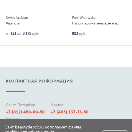
Swiss Arabian
Pani Walewska
Valencia
Набор: ароматическое мыло Classic, White, Gold, Noir, Ruby, Sweet Romance 6 шт по 100гр
от
121
до
3 175
руб.
823
руб.
КОНТАКТНАЯ ИНФОРМАЦИЯ
Санкт-Петербург
Москва
+7 (812) 458-09-50
+7 (495) 137-71-50
Регионы
8 (800) 511-21-50
Сайт beautydepot.ru использует файлы
cookies для обеспечения