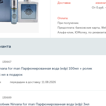
Доставка:
измени
От 0 руб. 
Оплата:
При получении.
Предоплата: банковские карты, We
Альфа-клик, ЮMoney, по реквизита
ианта
130667
rvana for man Парфюмированная вода (edp) 100мл + ролик
 мл в подарок
ии
передадим в доставку:
11.08.2026
130689
обник Nirvana for man Парфюмированная вода (edp) 3мл