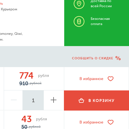
Доставка по
ть
всей России
- Курьером
Безопасная
оплата
bmoney, Qiwi,
м.
СООБЩИТЬ О СКИДКЕ
774
рубля
В избранное
910
рублей
В КОРЗИНУ
43
рубля
В избранное
50
рублей