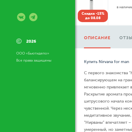
в налич
Скидка -15%
до 08.08
ОПИСАНИЕ
ОТЗЫ
©
2026
ООО «Бьютидепо»
Все права защищены
Купить Nirvana for man
С первого знакомства "
балансирующем на гран
мгновенно привлекает 
Раскрытие аромата про
цитрусового начала ко
чувственной. Через нес
медитативное звучание,
"Нирваны" впечатляет –
умеренный, но заметны