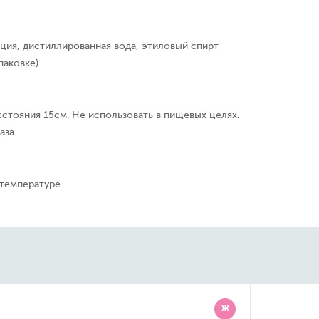
ция, дистиллированная вода, этиловый спирт
паковке)
сстояния 15см. Не использовать в пищевых целях.
аза
 температуре
Ж