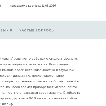
ии
передадим в доставку:
11.08.2026
ВЫ - 0
ЧАСТЫЕ ВОПРОСЫ
Нирвана" заявляет о себе как о смелом, аромате,
и провокации и элегантности. Композиция
внимание своей нетривиальностью и глубиной.
исходит динамично: после яркого пряно-
мпозиция постепенно становится более томной и
колько часов аромат приобретает мягкое, почти
 полностью оправдывая свое название. Стойкость
 аромат держится 8-10 часов, оставляя за собой
й шлейф.