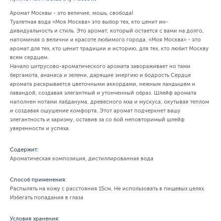
Аромат Москвы - это величие, мошь, свобода!
Туалетная вода «Моя Москва» это выбор тех, кто ценит ин-
дивидуальность и стиль. Это аромат, который остается с вами на долго,
напоминая о велични и красоте любимого города. «Моя Москва» - это
аромат для тех, кто ценит традиции и историю, для тех, кто любит Москву
всем сердцем.
Начало цитрусово-ароматического аромата завораживает но тами
бергамота, ананаса и зелени, дарящие энергию и бодрость Сердце
аромата раскрывается цветочными аккордами, нежным ландышем и
лавандой, создавая элегантный и утонченный образ. Шлейф аромата
наполнен нотами лабданума, древесного мха и мускуса, окутывая теплом
и создавая ошушение комфорта. Этот аромат подчеркнет вашу
элегантность и харизму, оставив за со бой неповторимый шлейф
уверенности и успеха.
Содержит:
Ароматическая композиция, дистиллированная вода
Способ применения:
Распылять на кожу с расстояния 15см. Не использовать в пищевых целях.
Избегать попадания в глаза
Условия хранения: