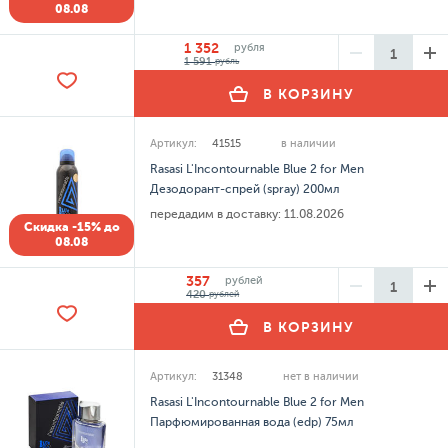
08.08
1 352
рубля
1 591
рубль
В КОРЗИНУ
Артикул:
41515
в наличии
Rasasi L'Incontournable Blue 2 for Men
Дезодорант-спрей (spray) 200мл
передадим в доставку:
11.08.2026
Скидка -15% до
08.08
357
рублей
420
рублей
В КОРЗИНУ
Артикул:
31348
нет в наличии
Rasasi L'Incontournable Blue 2 for Men
Парфюмированная вода (edp) 75мл