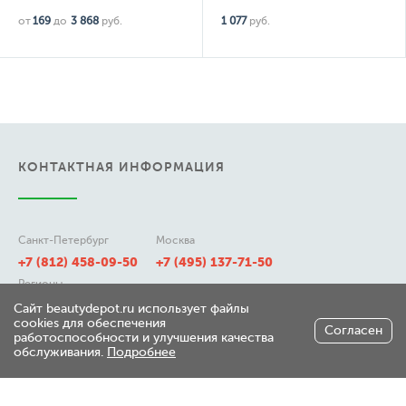
от
169
до
3 868
руб.
1 077
руб.
КОНТАКТНАЯ ИНФОРМАЦИЯ
Санкт-Петербург
Москва
+7 (812) 458-09-50
+7 (495) 137-71-50
Регионы
8 (800) 511-21-50
Сайт beautydepot.ru использует файлы
cookies для обеспечения
Согласен
работоспособности и улучшения качества
обслуживания.
Подробнее
197348, г. Санкт-Петербург,
ул. Генерала Хрулева д 7