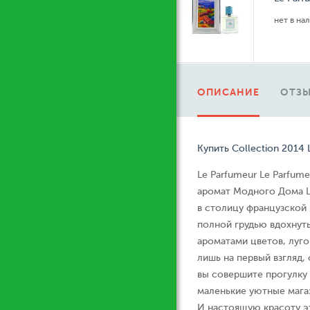
нет в на
ОПИСАНИЕ
ОТЗЫ
Купить Collection 2014 
Le Parfumeur Le Parfu
аромат Модного Дома Le
в столицу французской
полной грудью вдохнуть
ароматами цветов, луг
лишь на первый взгляд, 
вы совершите прогулку 
маленькие уютные мага
И настоящую красоту э