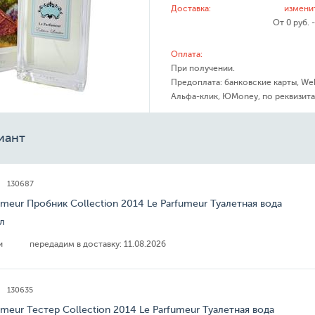
Доставка:
измени
От 0 руб. 
Оплата:
При получении.
Предоплата: банковские карты, We
Альфа-клик, ЮMoney, по реквизита
иант
130687
umeur Пробник Collection 2014 Le Parfumeur Туалетная вода
мл
ии
передадим в доставку:
11.08.2026
130635
umeur Тестер Collection 2014 Le Parfumeur Туалетная вода