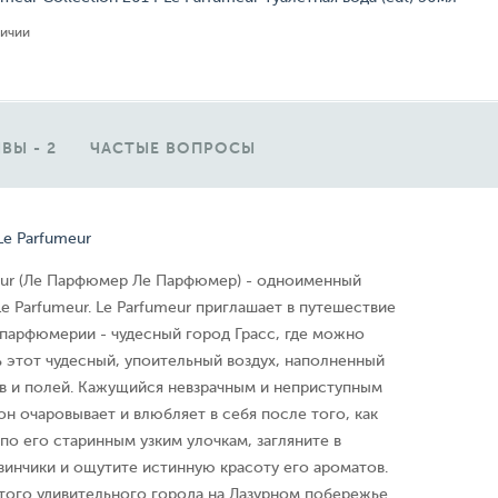
личии
ВЫ - 2
ЧАСТЫЕ ВОПРОСЫ
Le Parfumeur
meur (Ле Парфюмер Ле Парфюмер) - одноименный
 Parfumeur. Le Parfumeur приглашает в путешествие
 парфюмерии - чудесный город Грасс, где можно
 этот чудесный, упоительный воздух, наполненный
ов и полей. Кажущийся невзрачным и неприступным
он очаровывает и влюбляет в себя после того, как
по его старинным узким улочкам, загляните в
зинчики и ощутите истинную красоту его ароматов.
того удивительного города на Лазурном побережье.