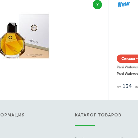
дка -15% до 08.08
alewska
alewska Classic
4
790
до
руб.
ФОРМАЦИЯ
КАТАЛОГ ТОВАРОВ