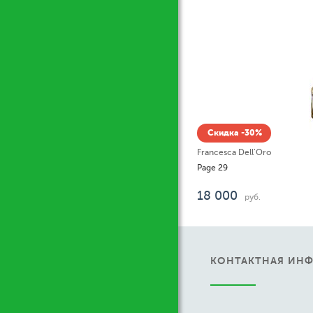
У
Ски
Pani W
Pani W
13
от
КОНТАКТНАЯ ИН