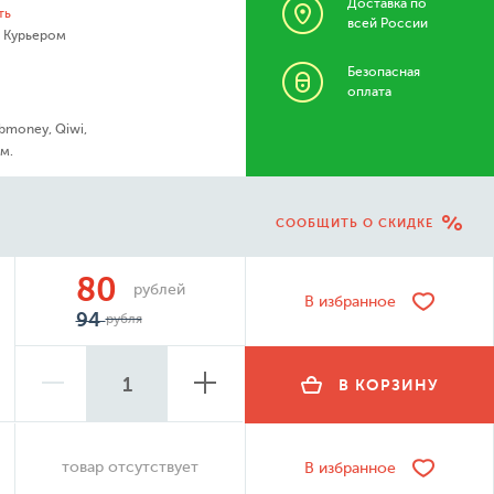
Доставка по
ть
всей России
- Курьером
Безопасная
оплата
bmoney, Qiwi,
м.
СООБЩИТЬ О СКИДКЕ
80
рублей
В избранное
94
рубля
В КОРЗИНУ
товар отсутствует
В избранное