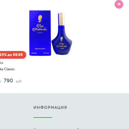
Ж
Скидка -15% до 08.08
Pascal Morabito
Night Scent
1 397
руб.
ИНФОРМАЦИЯ