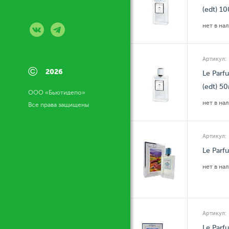
(edt) 1
нет в на
Артикул:
©
2026
Le Parf
(edt) 5
ООО «Бьютидепо»
нет в на
Все права защищены
Артикул:
Le Parf
нет в на
Артикул:
Le Parf