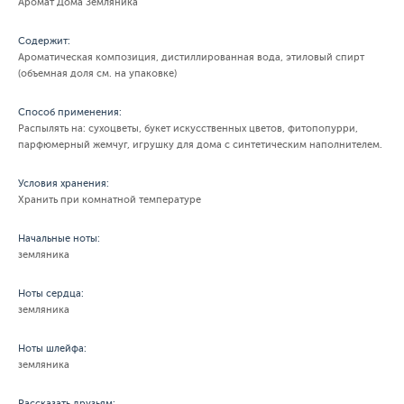
Аромат Дома Земляника
Содержит:
Ароматическая композиция, дистиллированная вода, этиловый спирт
(объемная доля см. на упаковке)
Способ применения:
Распылять на: сухоцветы, букет искусственных цветов, фитопопурри,
парфюмерный жемчуг, игрушку для дома с синтетическим наполнителем.
Условия хранения:
Хранить при комнатной температуре
Начальные ноты:
земляника
Ноты сердца:
земляника
Ноты шлейфа:
земляника
Рассказать друзьям: