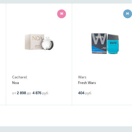
Ж
М
Cacharel
Wars
Noa
Fresh Wars
от
2 898
до
4 876
руб.
404
руб.