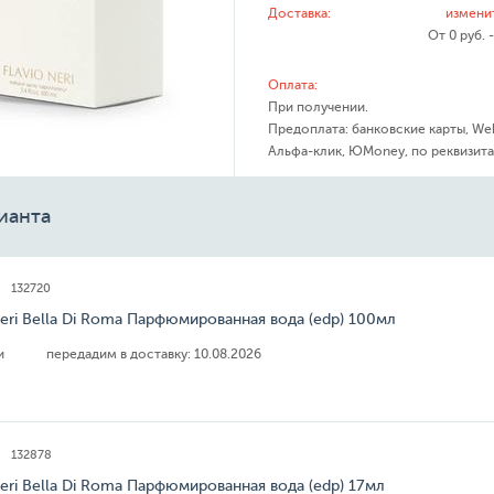
Доставка:
измени
От 0 руб. 
Оплата:
При получении.
Предоплата: банковские карты, We
Альфа-клик, ЮMoney, по реквизита
ианта
132720
Neri Bella Di Roma Парфюмированная вода (edp) 100мл
ии
передадим в доставку:
10.08.2026
132878
Neri Bella Di Roma Парфюмированная вода (edp) 17мл