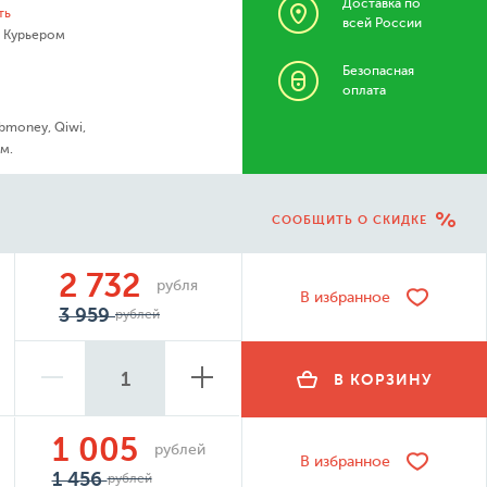
Доставка по
ть
всей России
- Курьером
Безопасная
оплата
bmoney, Qiwi,
м.
СООБЩИТЬ О СКИДКЕ
2 732
рубля
В избранное
3 959
рублей
В КОРЗИНУ
1 005
рублей
В избранное
1 456
рублей