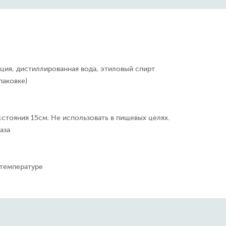
ция, дистиллированная вода, этиловый спирт
паковке)
сстояния 15см. Не использовать в пищевых целях.
аза
 температуре