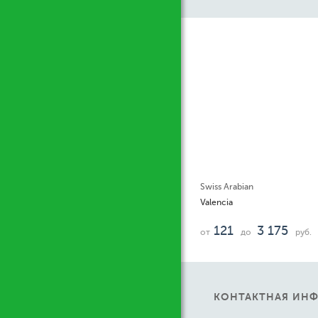
Ж
Swiss Arabian
Valencia
121
3 175
от
до
руб.
КОНТАКТНАЯ ИН