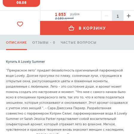
08.08
1 853
рубля
2 180
рублей
В КОРЗИНУ
ОПИСАНИЕ
ОТЗЫВЫ - 0
ЧАСТЫЕ ВОПРОСЫ
Купить A Lovely Summer
"Прекрасное лето" придает беззаботность оригинальной парфюмерной
воде Lovely. Долгие прогулки по пляжу, солнечные лучи, струящиеся в
открытые окна, распускающиеся цветы и блаженные моменты,
разделяемые с любимыми. Лето - это состояние души, и аромат может
помочь создать это настроение и момент. "Что мне с самого начала было
ясно в отношении прекрасного лета, так это то, что я хотела поделиться
эмоциями, которые успокаивают и омолаживают. Этот аромат создавался
с учетом этих эмоций ”. - Сара Джессика Паркер. Разработанная
совместно с парфюмером Кэтрин Селиг, парфюмированная вода A Lovely
Summer от Sarah Jessica Parker представляет собой восхитительный
ольфакторный аромат, который отражает лето во флаконе. Мягкое,
чувственное и красивое творение вновь знакомит женщин с наследием,