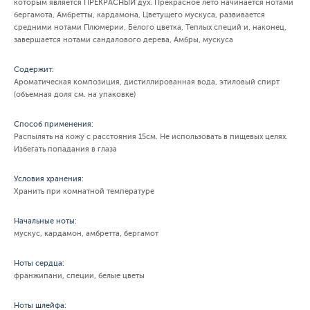
которым является ПРЕКРАСНЫЙ дух. Прекрасное лето начинается нотами
бергамота, Амбретты, кардамона, Цветущего мускуса, развивается
средними нотами Плюмерии, Белого цветка, Теплых специй и, наконец,
завершается нотами сандалового дерева, Амбры, мускуса
Содержит:
Ароматическая композиция, дистиллированная вода, этиловый спирт
(объемная доля см. на упаковке)
Способ применения:
Распылять на кожу с расстояния 15см. Не использовать в пищевых целях.
Избегать попадания в глаза
Условия хранения:
Хранить при комнатной температуре
Начальные ноты:
мускус, кардамон, амбретта, бергамот
Ноты сердца:
франжипани, специи, белые цветы
Ноты шлейфа: