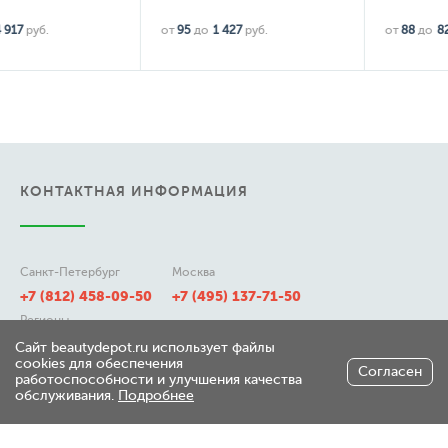
от
95
до
1 427
руб.
от
88
до
823
руб.
КОНТАКТНАЯ ИНФОРМАЦИЯ
Санкт-Петербург
Москва
+7 (812) 458-09-50
+7 (495) 137-71-50
Регионы
8 (800) 511-21-50
Сайт beautydepot.ru использует файлы
cookies для обеспечения
Согласен
работоспособности и улучшения качества
обслуживания.
Подробнее
197348, г. Санкт-Петербург,
ул. Генерала Хрулева д 7