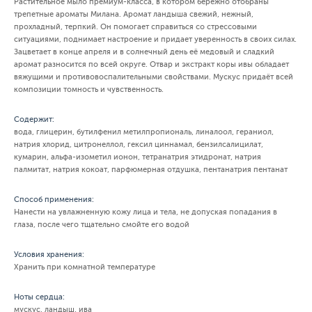
Растительное мыло премиум-класса, в котором бережно отобраны
трепетные ароматы Милана. Аромат ландыша свежий, нежный,
прохладный, терпкий. Он помогает справиться со стрессовыми
ситуациями, поднимает настроение и придает уверенность в своих силах.
Зацветает в конце апреля и в солнечный день её медовый и сладкий
аромат разносится по всей округе. Отвар и экстракт коры ивы обладает
вяжущими и противовоспалительными свойствами. Мускус придаёт всей
композиции томность и чувственность.
Содержит:
вода, глицерин, бутилфенил метилпропиональ, линалоол, гераниол,
натрия хлорид, цитронеллол, гексил циннамал, бензилсалицилат,
кумарин, альфа-изометил ионон, тетранатрия этидронат, натрия
палмитат, натрия кокоат, парфюмерная отдушка, пентанатрия пентанат
Способ применения:
Нанести на увлажненную кожу лица и тела, не допуская попадания в
глаза, после чего тщательно смойте его водой
Условия хранения:
Хранить при комнатной температуре
Ноты сердца:
мускус, ландыш, ива