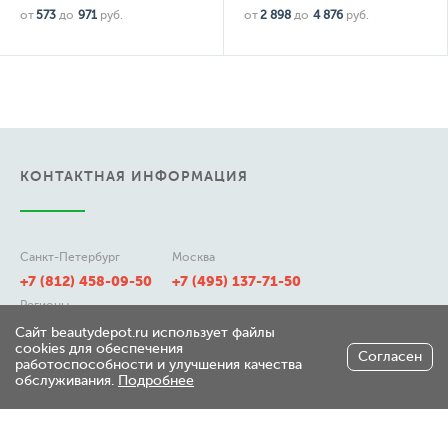
от
573
до
971
руб.
от
2 898
до
4 876
руб.
КОНТАКТНАЯ ИНФОРМАЦИЯ
Санкт-Петербург
Москва
+7 (812) 458-09-50
+7 (495) 137-71-50
Регионы
8 (800) 511-21-50
Сайт beautydepot.ru использует файлы
cookies для обеспечения
Согласен
работоспособности и улучшения качества
обслуживания.
Подробнее
197348, г. Санкт-Петербург,
ул. Генерала Хрулева д 7